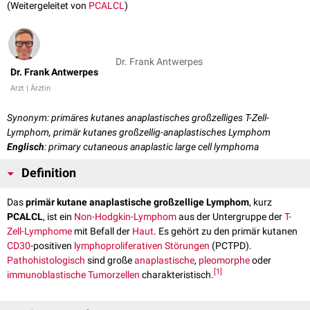
(Weitergeleitet von
PCALCL
)
Dr. Frank Antwerpes
Dr. Frank Antwerpes
Arzt | Ärztin
Synonym: primäres kutanes anaplastisches großzelliges T-Zell-
Lymphom, primär kutanes großzellig-anaplastisches Lymphom
Englisch
: primary cutaneous anaplastic large cell lymphoma
Definition
Das
primär kutane anaplastische großzellige Lymphom
, kurz
PCALCL
, ist ein
Non-Hodgkin-Lymphom
aus der Untergruppe der
T-
Zell-Lymphome
mit Befall der
Haut
. Es gehört zu den primär kutanen
CD30
-positiven
lymphoproliferativen Störungen
(PCTPD).
Pathohistologisch
sind große
anaplastische
,
pleomorphe
oder
[
1
]
immunoblastische
Tumorzellen
charakteristisch.