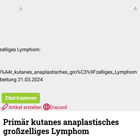
A
A
ßzelliges Lymphom:
C3%A4r_kutanes_anaplastisches_gro%C3%9Fzelliges_Lymphom
rbeitung 21.03.2024
Zitat kopieren
e
Artikel erstellen
Discord
Primär kutanes anaplastisches
großzelliges Lymphom