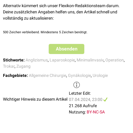
Cholezystektomie
(
Single-incision-laparoscopic-
kosmetischen Ergebnisse nachweisen. Das Auftreten länger
Alternativ kümmert sich unser Flexikon-Redaktionsteam darum.
Cholezystektomie
)
andauernder Schmerzen im Umbilikalbereich war bei beiden Verfahren
Deine zusätzlichen Angaben helfen uns, den Artikel schnell und
[
1
]
Appendektomie
miteinander vergleichbar.
vollständig zu aktualisieren:
Hemikolektomie
Proktokolektomie
500
Zeichen verbleibend. Mindestens 5 Zeichen benötigt.
Magenoperationen
(z.B.
gastric banding
)
Eingriffe im Bereich des
Pankreas
Gynäkologie
(z.B.
Hysterektomie
)
Absenden
Urologie
(z.B.
Zystektomie
)
Stichworte:
Anglizismus
,
Laparoskopie
,
Minimalinvasiv
,
Operation
,
siehe auch:
NOTES
Trokar
,
Zugang
Fachgebiete:
Allgemeine Chirurgie
,
Gynäkologie
,
Urologie
Letzter Edit:
Wichtiger Hinweis zu diesem Artikel
07.04.2024, 23:00
21.268 Aufrufe
Nutzung:
BY-NC-SA