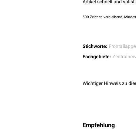
Artikel schnell und vollst
Das kleinzellige Kerngebi
bekommt es Zuflüsse vom
500
Zeichen verbleibend. Mindes
Frontallappen, und zwar 
Stichworte:
Frontallapp
Fachgebiete:
Zentralner
Wichtiger Hinweis zu die
Empfehlung