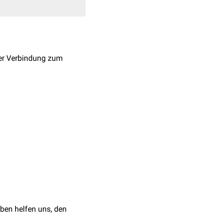
ger Verbindung zum
 zwischen den
Nuclei
n ein antero-medial
l gelegenes, weiter
n kommen von der
Area
für eine Läsion des
a nigra
und aus dem
d Anspannung,
talen Kortex
, sowie zu
phrenien
scheinen mit
ben helfen uns, den