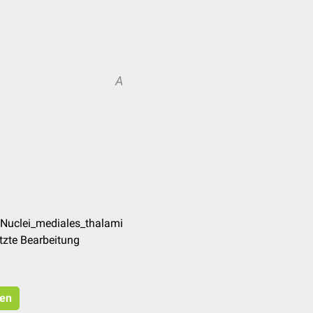
A
/Nuclei_mediales_thalami
tzte Bearbeitung
ren