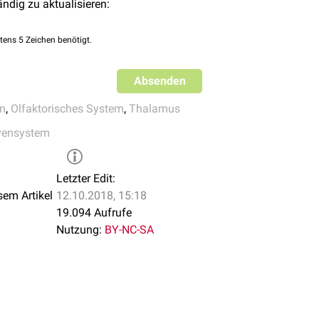
ändig zu aktualisieren:
et erhält die gleichen Afferenzen wie das großzellige Kerngebiet
 Mittelhirn (
Tegmentum
und
Colliculus superior
). Seine Effer
tens 5 Zeichen benötigt.
zu dessen medialen und lateralen Bereichen.
Absenden
en
,
Olfaktorisches System
,
Thalamus
vensystem
Letzter Edit:
sem Artikel
12.10.2018, 15:18
19.094 Aufrufe
Nutzung:
BY-NC-SA