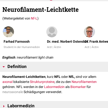
Neurofilament-Leichtkette
(Weitergeleitet von
Nf-L
)
Farhad Farnoosh
Dr. med. Norbert Ostendorf
Dr. Frank Antw
Student/in der Humanmedizin
Arzt | Ärztin
Arzt | Ärztin
Englisch
: neurofilament light chain
Definition
Neurofilament-Leichtketten
, kurz
NFL
oder
NfL,
sind vor allem
axonal
lokalisierte
Strukturproteine
, die zu den
Neurofilamenten
gehören. NFL werden in der
Labormedizin
als
Biomarker
für
neuroaxonale
Schädigungen verwendet.
Labormedizin