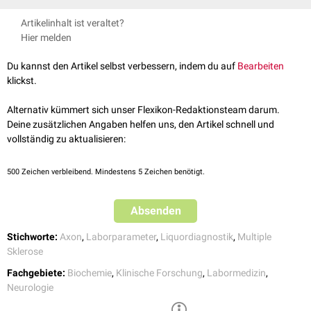
Eine Bestimmung der Neurofilament-Leichtketten kommt u.a. bei
Artikelinhalt ist veraltet?
folgenden neurologischen Erkrankungen in Betracht:
Hier melden
Amyotrophe Lateralsklerose
HIV-Enzephalopathie
Du kannst den Artikel selbst verbessern, indem du auf
Bearbeiten
Schädel-Hirn-Trauma
klickst.
Schlaganfall
Prionenerkrankung
Alternativ kümmert sich unser Flexikon-Redaktionsteam darum.
Guillain-Barré-Syndrom
Deine zusätzlichen Angaben helfen uns, den Artikel schnell und
Frontotemporale Demenz
vollständig zu aktualisieren:
Chorea Huntington
Progressive multifokale Leukenzephalopathie
500
Zeichen verbleibend. Mindestens 5 Zeichen benötigt.
Polyneuropathie
Multisystematrophie
Absenden
aktive schubförmige
Multiple Sklerose
Normaldruckhydrozephalus
Stichworte:
Axon
,
Laborparameter
,
Liquordiagnostik
,
Multiple
In besonderen Fällen kann sie auch bei einer
Alzheimer-Demenz
von
Sklerose
Interesse sein.
Fachgebiete:
Biochemie
,
Klinische Forschung
,
Labormedizin
,
Neurologie