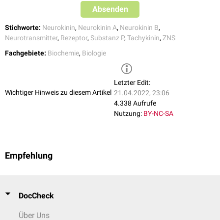
Absenden
Stichworte:
Neurokinin
,
Neurokinin A
,
Neurokinin B
,
Neurotransmitter
,
Rezeptor
,
Substanz P
,
Tachykinin
,
ZNS
Fachgebiete:
Biochemie
,
Biologie
Letzter Edit:
Wichtiger Hinweis zu diesem Artikel
21.04.2022, 23:06
4.338 Aufrufe
Nutzung:
BY-NC-SA
Empfehlung
DocCheck
Über Uns