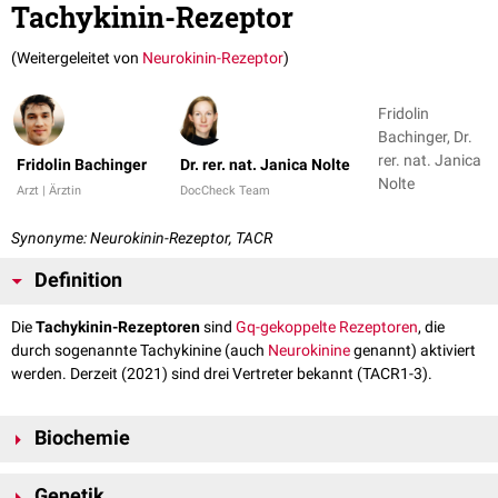
Tachykinin-Rezeptor
(Weitergeleitet von
Neurokinin-Rezeptor
)
Fridolin
Bachinger, Dr.
rer. nat. Janica
Fridolin Bachinger
Dr. rer. nat. Janica Nolte
Nolte
Arzt | Ärztin
DocCheck Team
Synonyme: Neurokinin-Rezeptor, TACR
Definition
Die
Tachykinin-Rezeptoren
sind
Gq-gekoppelte Rezeptoren
, die
durch sogenannte Tachykinine (auch
Neurokinine
genannt) aktiviert
werden. Derzeit (2021) sind drei Vertreter bekannt (TACR1-3).
Biochemie
Der Tachykinin-Rezeptor ist aus sieben
Transmembrandomänen
Genetik
aufgebaut, wobei der
N-Terminus
extrazellulär
und der
C-Terminus