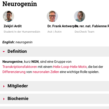
Neurogenin
Zekjiri Ardit
Dr. Frank Antwerpes
Dr. rer. nat. Fabienne
Student/in der Humanmedizin
Arzt | Ärztin
DocCheck Team
English:
neurogenin
Definition
Neurogenine
, kurz
NGN
, sind eine Gruppe von
Transkriptionsfaktoren
mit einem
Helix-Loop-Helix-Motiv
, die bei der
Differenzierung
von
neuronalen
Zellen
eine wichtige Rolle spielen.
Mitglieder
Es sind drei
humane
Neurogenine bekannt:
Biochemie
Neurogenin 1
Neurogenin 2
Die verschiedenen Neurogenine ähneln sich in ihrer Struktur. Sie besitzen