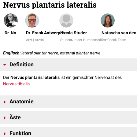
Nervus plantaris lateralis
Dr. No
Dr. Frank Antwerpes
Nicola Studer
Natascha van den
Arzt | Ärztin
Student/in der Humanmedizin
DocCheck Team
Englisch
: lateral plantar nerve, external plantar nerve
Definition
Der
Nervus plantaris lateralis
ist ein gemischter Nervenast des
Nervus tibialis
.
Anatomie
Der Nervus plantaris lateralis begleitet die
Arteria plantaris lateralis
im
Äste
Sulcus plantaris lateralis
zur lateralen Seite des
Fußes
. Er lässt sich
zwischen dem
Musculus flexor digitorum brevis
und dem
Musculus
Ramus superficialis
quadratus plantae
auffinden. Er teilt sich in einen oberflächlichen und
Funktion
Ramus profundus