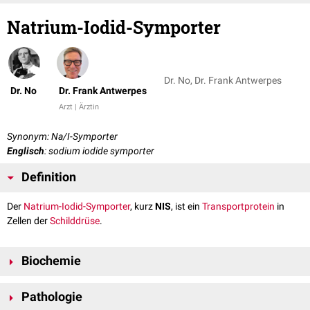
Natrium-Iodid-Symporter
Dr. No, Dr. Frank Antwerpes
Dr. No
Dr. Frank Antwerpes
Arzt | Ärztin
Synonym: Na/I-Symporter
Englisch
: sodium iodide symporter
Definition
Der
Natrium-Iodid-Symporter
, kurz
NIS
, ist ein
Transportprotein
in
Zellen der
Schilddrüse
.
Biochemie
Der Natrium-Iodid-Symporter befindet sich in der
basolateralen
Pathologie
Membran der
Schilddrüsenfollikel
. Im Menschen wird das
Protein
durch