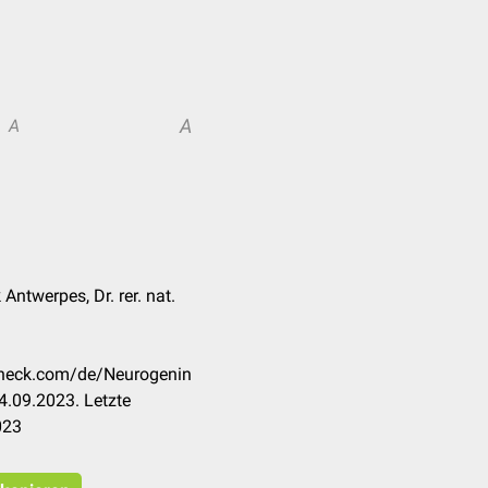
A
A
k Antwerpes, Dr. rer. nat.
ccheck.com/de/Neurogenin
4.09.2023. Letzte
023