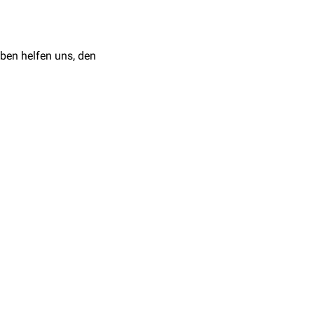
eiden sich die
of Biochemistry and
dorsalen
Spinalganglien
.
ben helfen uns, den