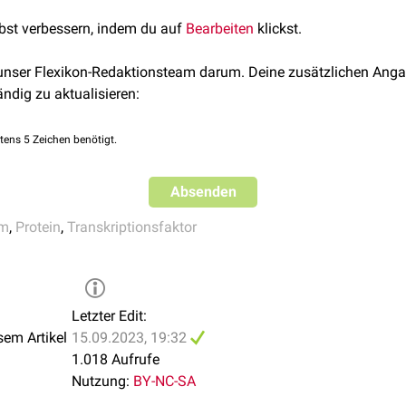
n. Infolge der
Migration
und Differenzierung der Zellen untersch
. 13(13):1717-28. 1999
eurogenine.
lbst verbessern, indem du auf
Bearbeiten
klickst.
ns in brain development and disease: An overview
. Archives 
13. 2014
ell für die
Neurogenese
, insbesondere für die Entwicklung der 
 unser Flexikon-Redaktionsteam darum. Deine zusätzlichen Anga
ändig zu aktualisieren:
tens 5 Zeichen benötigt.
Absenden
em
,
Protein
,
Transkriptionsfaktor
Letzter Edit:
sem Artikel
15.09.2023, 19:32
1.018 Aufrufe
Nutzung:
BY-NC-SA