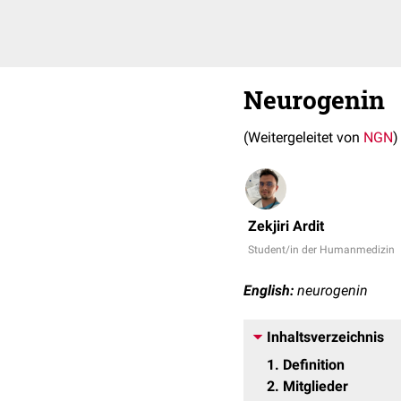
Neurogenin
(Weitergeleitet von
NGN
)
Zekjiri Ardit
Student/in der Humanmedizin
English:
neurogenin
Inhaltsverzeichnis
1
Definition
2
Mitglieder