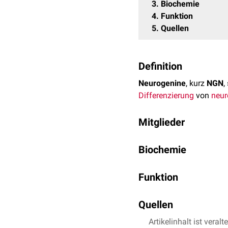
3
Biochemie
4
Funktion
5
Quellen
Definition
Neurogenine
, kurz
NGN
,
Differenzierung
von
neur
Mitglieder
Es sind drei
humane
Neur
Biochemie
Neurogenin 1
Die verschiedenen Neuroge
Neurogenin 2
Funktion
(bHLH), durch die sie
Het
Neurogenin 3
steuern.
Neurogenine werden vor 
Quellen
Embryonalentwicklung
u
sie sowohl notwendig als
Artikelinhalt ist veralt
Ma et al.
Neurogenin1 