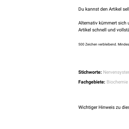
Differenzierung
zu förder
ganglia
. Genes Dev
Expressionsmuster
der N
Du kannst den Artikel se
Yuan et al.
Neurogeni
Biophysics. 558: 10-
Neurogenine sind essenzi
Alternativ kümmert sich
Artikel schnell und vollst
500
Zeichen verbleibend. Mindes
Stichworte:
Nervensyst
Fachgebiete:
Biochemie
Wichtiger Hinweis zu die