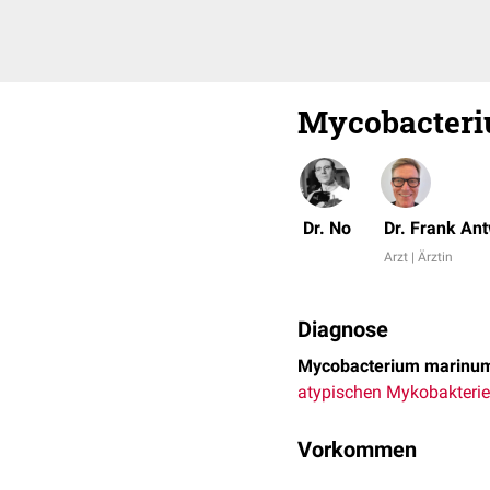
Mycobacter
Dr. No
Dr. Frank An
Arzt | Ärztin
Diagnose
Mycobacterium marinu
atypischen Mykobakteri
Vorkommen
Mycobacterium marinum 