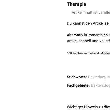
Therapie
sich daher typischerweis
Die Therapie erfolgt du
Artikelinhalt ist veralt
Fischern
Lavasept ® zusammen 
Arbeitern in Fischver
Du kannst den Artikel se
Aquarienbesitzern
Ist so keine Abheilung m
Schwimmbäder
Rifampicin
+
Ethambutol
Alternativ kümmert sich
Baggerseen
Artikel schnell und vollst
Wochen bis Monate nach 
Eintrittsstelle des Erreg
500
Zeichen verbleibend. Mindes
der Entzündung entlang 
Bei
Immunsuppression
k
(
Osteomyelitis
).
Stichworte:
Bakterium
,
M
Die Diagnose wird durch
Färbung
).
Fachgebiete:
Bakteriolog
Wichtiger Hinweis zu die