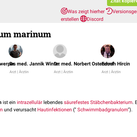
Zitat kopier
Was zeigt hierher
Versionsge
erstellen
Discord
ium marinum
twerpes
Dr. med. Jannik Winter
Dr. med. Norbert Ostendorf
Emrah Hircin
Arzt | Ärztin
Arzt | Ärztin
Arzt | Ärztin
m
ist ein
intrazellulär
lebendes
säurefestes
Stäbchenbakterium
. 
en
und verursacht
Hautinfektionen
("
Schwimmbadgranulom
").
kommt sowohl in Salz- als auch in Süßwasser vor.
Infektionen