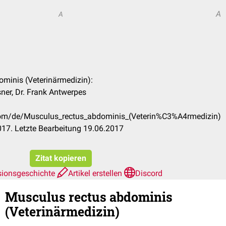
A
A
ominis (Veterinärmedizin):
ner, Dr. Frank Antwerpes
.com/de/Musculus_rectus_abdominis_(Veterin%C3%A4rmedizin)
17. Letzte Bearbeitung 19.06.2017
Zitat kopieren
sionsgeschichte
Artikel erstellen
Discord
Musculus rectus abdominis
(Veterinärmedizin)