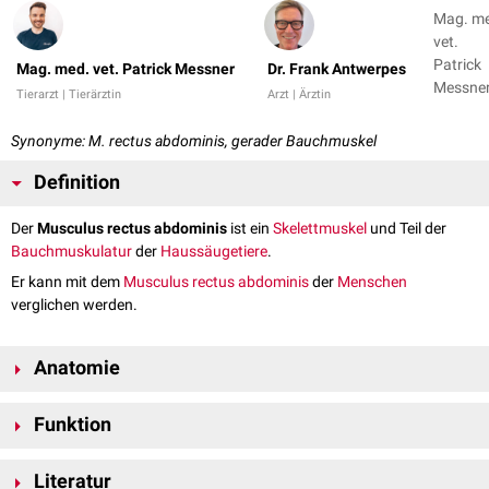
Mag. m
vet.
Patrick
Mag. med. vet. Patrick Messner
Dr. Frank Antwerpes
Messner
Tierarzt | Tierärztin
Arzt | Ärztin
Dr. Fran
Antwer
Synonyme: M. rectus abdominis, gerader Bauchmuskel
Definition
Der
Musculus rectus abdominis
ist ein
Skelettmuskel
und Teil der
Bauchmuskulatur
der
Haussäugetiere
.
Er kann mit dem
Musculus rectus abdominis
der
Menschen
verglichen werden.
Anatomie
Der Musculus rectus abdominis bildet die dritte Muskelschicht der
Funktion
Bauchdecke. Er ist ausschließlich auf das
ventrale
Gebiet der
Bauchwand beschränkt und stellt somit dessen muskuläres Zentrum
Bei
Kontraktion
unterstützt er die
Bauchpresse
sowie
Exspiration
.
dar.
Literatur
Aufgrund seines Verlaufs besitzt er statische Funktionen und hilft, die