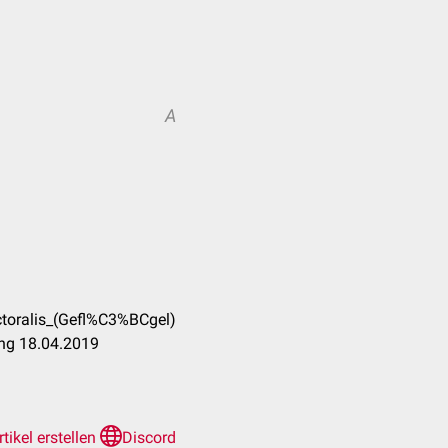
A
ctoralis_(Gefl%C3%BCgel)
ung 18.04.2019
rtikel erstellen
Discord