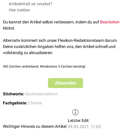
Harnsäure wird mit
Wasserstoffperoxid
(30%) und konzentrierter
Artikelinhalt ist veraltet?
Salzsäure
versetzt. Bei der resultierenden
Oxidationsreaktion
entstehen
Hier melden
u.a.
Parabansäure
und
Alloxan
. Gleichzeitig wird Harnsäure zu
Pseudoharnsäure
hydrolysiert
, die zu
Uramil
zerfällt. Uramil und Alloxan
Du kannst den Artikel selbst verbessern, indem du auf
Bearbeiten
kondensieren
zu Purpursäure. Durch Zugabe von Ammoniak entsteht
klickst.
das intensiv gefärbte Murexid. Bei
Methylxanthinen
entstehen
entsprechend methylierte Murexidderivate.
Alternativ kümmert sich unser Flexikon-Redaktionsteam darum.
Deine zusätzlichen Angaben helfen uns, den Artikel schnell und
vollständig zu aktualisieren:
500
Zeichen verbleibend. Mindestens 5 Zeichen benötigt.
Absenden
Stichworte:
Nachweisreaktion
Fachgebiete:
Chemie
Letzter Edit:
Wichtiger Hinweis zu diesem Artikel
09.03.2021, 11:03