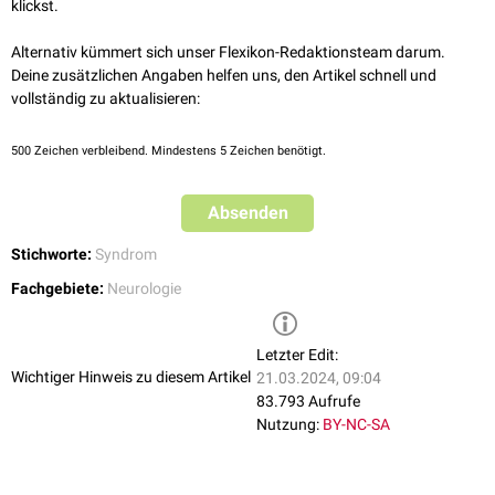
klickst.
1922; 71, S. 765–767.
Pschyrembel - Meningo-Radikulitis Bannwarth
, abgerufen am
Alternativ kümmert sich unser Flexikon-Redaktionsteam darum.
23.12.2021
Deine zusätzlichen Angaben helfen uns, den Artikel schnell und
vollständig zu aktualisieren:
500
Zeichen verbleibend. Mindestens 5 Zeichen benötigt.
Absenden
Stichworte:
Syndrom
Fachgebiete:
Neurologie
Letzter Edit:
Wichtiger Hinweis zu diesem Artikel
21.03.2024, 09:04
83.793 Aufrufe
Nutzung:
BY-NC-SA