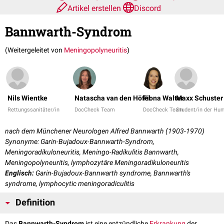
Artikel erstellen
Discord
Bannwarth-Syndrom
(Weitergeleitet von
Meningopolyneuritis
)
Nils Wientke
Natascha van den Höfel
Fiona Walter
Maxx Schuster
Rettungssanitäter/in
DocCheck Team
DocCheck Team
Student/in der Hu
nach dem Münchener Neurologen Alfred Bannwarth (1903-1970)
Synonyme: Garin-Bujadoux-Bannwarth-Syndrom,
Meningoradikuloneuritis, Meningo-Radikulitis Bannwarth,
Meningopolyneuritis, lymphozytäre Meningoradikuloneuritis
Englisch:
Garin-Bujadoux-Bannwarth syndrome, Bannwarth's
syndrome, lymphocytic meningoradiculitis
Definition
Das
Bannwarth-Syndrom
ist eine entzündliche
Erkrankung
der