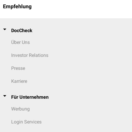
Empfehlung
DocCheck
Über Uns
Investor Relations
Presse
Karriere
Für Unternehmen
Werbung
Login Services