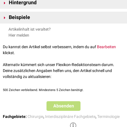
Hintergrund
Im medizinischen Kontext spricht man von sogenannten medizinischen
Beispiele
Instrumenten, die zu den
Medizinprodukten
gehören. Sie dienen der
Erkennung,
Untersuchung
,
Behandlung
, Linderung,
Überwachung
,
Stethoskop
Artikelinhalt ist veraltet?
Verhütung und
Kompensation
von
Krankheiten
. Entsprechend
Metallspatel
Hier melden
unterscheidet man zum Beispiel Untersuchungsinstrumente und
Glasspatel
Behandlungsinstrumente.
Holzspatel
Du kannst den Artikel selbst verbessern, indem du auf
Bearbeiten
Als Untergruppe der Behandlungsinstrumente sind die
chirurgischen
Kanüle
klickst.
Instrumente zu nennen, die vorwiegend in den chirurgischen Fächern
Pinzette
und bei deren
Eingriffen
zum Einsatz kommen.
Schere
Alternativ kümmert sich unser Flexikon-Redaktionsteam darum.
Klemme
Heutzutage (2022) existiert aufgrund der fortschreitenden
Deine zusätzlichen Angaben helfen uns, den Artikel schnell und
Spiegel
technologischen und medizinischen Entwicklung eine große Anzahl
vollständig zu aktualisieren:
Kornzange
medizinischer Instrumente.
500
Zeichen verbleibend. Mindestens 5 Zeichen benötigt.
Absenden
Fachgebiete:
Chirurgie
,
Interdisziplinäre Fachgebiete
,
Terminologie