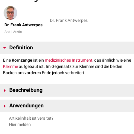
Dr. Frank Antwerpes
Dr. Frank Antwerpes
Arzt | Ärztin
Definition
Eine
Kornzange
ist ein
medizinisches
Instrument
, das ähnlich wie eine
Klemme
aufgebaut ist. Im Gegensatz zur Klemme sind die beiden
Backen am vorderen Ende jedoch verbreitert.
Beschreibung
Eine Kornzange besteht aus zwei Hälften, die über ein Scharnier fest
Anwendungen
miteinander verbunden sind. Vor dem Scharnier befinden sich die
gegenüber dem Zangenhals verbreiterten länglichen Blätter bzw. Backen
Kornzangen werden in der
Chirurgie
zu vielen unterschiedlichen Zwecken
Artikelinhalt ist veraltet?
der Kornzange. Sie sind an der Spitze abgerundet und gehen zum
eingesetzt, u.a. zum Halten oder Anreichen von
Tupfern
, zum
Hier melden
Scharnier hin fließend oder abgestuft in den schlankeren Zangenhals
Aufspreizen oder zur stumpfen
Präparation
sowie zum Entfernen von
über. In geschlossenem Zustand bilden die beiden Blätter einen