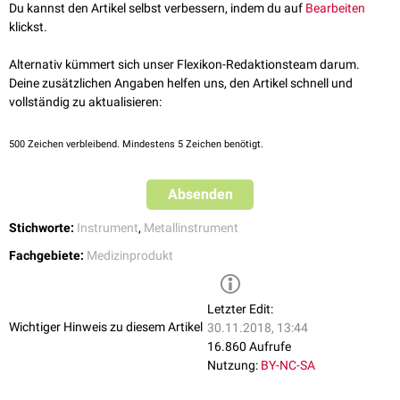
Fremdkörpern
.
Du kannst den Artikel selbst verbessern, indem du auf
Bearbeiten
abgerundeten langgezogenen olivenförmigen Zylinder. Hinter dem
klickst.
Scharnier befindet sich der Handgriff der Kornzange, der eine Sperre und
zwei Ringe zum Durchstecken von
Fingern
bzw.
Daumen
aufweist.
Alternativ kümmert sich unser Flexikon-Redaktionsteam darum.
Kornzangen werden aus Edelstahl gefertigt. Sie sind in geraden und
Deine zusätzlichen Angaben helfen uns, den Artikel schnell und
gebogenen Varianten verfügbar.
vollständig zu aktualisieren:
500
Zeichen verbleibend. Mindestens 5 Zeichen benötigt.
Absenden
Stichworte:
Instrument
,
Metallinstrument
Fachgebiete:
Medizinprodukt
Letzter Edit:
Wichtiger Hinweis zu diesem Artikel
30.11.2018, 13:44
16.860 Aufrufe
Nutzung:
BY-NC-SA