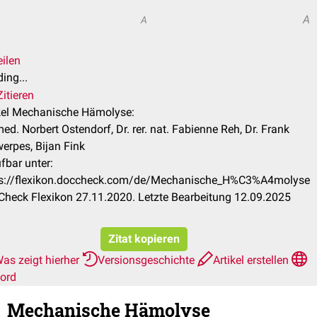
A
A
eilen
ing...
itieren
kel Mechanische Hämolyse:
med. Norbert Ostendorf, Dr. rer. nat. Fabienne Reh, Dr. Frank
erpes, Bijan Fink
fbar unter:
ps://flexikon.doccheck.com/de/Mechanische_H%C3%A4molyse
heck Flexikon 27.11.2020. Letzte Bearbeitung 12.09.2025
Zitat kopieren
as zeigt hierher
Versionsgeschichte
Artikel erstellen
ord
Mechanische Hämolyse