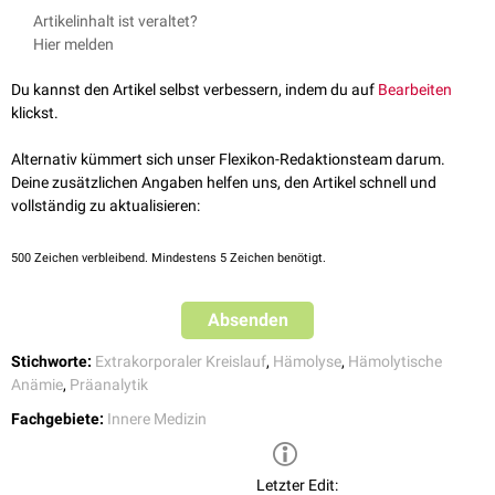
Differentialdiagnostisch
ist an eine
mikroangiopathische hämolytische
starke körperliche Belastung (
Marschhämoglobinurie
)
Artikelinhalt ist veraltet?
Anämie
zu denken.
Hier melden
Eine mechanische Hämolyse kann auch bei der
Blutentnahme
auftreten,
wenn zu hoher Sog angewendet wird.
Du kannst den Artikel selbst verbessern, indem du auf
Bearbeiten
klickst.
Alternativ kümmert sich unser Flexikon-Redaktionsteam darum.
Deine zusätzlichen Angaben helfen uns, den Artikel schnell und
vollständig zu aktualisieren:
500
Zeichen verbleibend. Mindestens 5 Zeichen benötigt.
Absenden
Stichworte:
Extrakorporaler Kreislauf
,
Hämolyse
,
Hämolytische
Anämie
,
Präanalytik
Fachgebiete:
Innere Medizin
Letzter Edit: