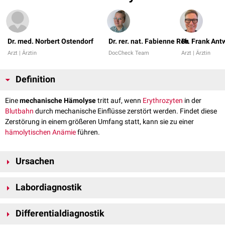
Dr. med. Norbert Ostendorf
Dr. rer. nat. Fabienne Reh
Dr. Frank Ant
Arzt | Ärztin
DocCheck Team
Arzt | Ärztin
Definition
Eine
mechanische Hämolyse
tritt auf, wenn
Erythrozyten
in der
Blutbahn
durch mechanische Einflüsse zerstört werden. Findet diese
Zerstörung in einem größeren Umfang statt, kann sie zu einer
hämolytischen Anämie
führen.
Ursachen
Mechanische Ursachen für die Zerstörung von Erythrozyten sind z.B.:
Labordiagnostik
Künstliche Herzklappen
Kreislaufunterstützende Systeme
bzw.
Kunstherzen
Neben den üblichen
Hämolyseparametern
(z.B. erhöhte
Extrakorporale Zirkulation
Differentialdiagnostik
, z.B.
Dialyse
oder
Extrakorporale
Retikulozytenzahl
, vermindertes
Haptoglobin
) finden sich bei der
Membranoxygenierung
mechanischen
Hämolyse
meist
Fragmentozyten
im
Blutausstrich
.