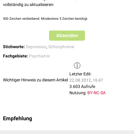
vollständig zu aktualisieren:
1998: Abspaltung des Theoretischen Teiles des MPI; dieses wurde
anschließend zum
Max-Planck-Institut für Neurobiologie
500
Zeichen verbleibend. Mindestens 5 Zeichen benötigt.
Absenden
Stichworte:
Depression
,
Schizophrenie
Fachgebiete:
Psychiatrie
Letzter Edit:
Wichtiger Hinweis zu diesem Artikel
22.08.2012, 16:47
3.603 Aufrufe
Nutzung:
BY-NC-SA
Empfehlung