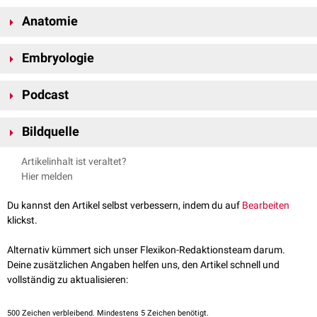
Anatomie
In der Humanmedizin werden die männlichen Geschlechtsorgane
Embryologie
topografisch
in zwei Gruppen unterteilt:
Die männlichen Geschlechtsorgane entwickeln sich aus der
Äußere Geschlechtsorgane
Podcast
Urogenitalleiste
, die an der dorsalen Wand der
Zölomhöhle
verläuft.
Penis
siehe Hauptartikel
:
Entwicklung der männlichen Geschlechtsorgane
Hodensack
(Scrotum)
Bildquelle
Der Penis ist das eigentliche Begattungsorgan des Mannes. Er ist
gleichzeitig ein Teil der ableitenden
Bildquelle Podcast: ©Charles Deluvio /
Harnwege
Unsplash
, da er die
Harnröhre
Artikelinhalt ist veraltet?
umschließt. Der unterhalb des Penis gelegene Hodensack umhüllt einen
Hier melden
Teil der inneren männlichen Geschlechtsorgane.
Du kannst den Artikel selbst verbessern, indem du auf
Bearbeiten
Innere Geschlechtsorgane
klickst.
Hoden
(Testis)
Nebenhoden
(Epididymis)
FlexTalk – Unter der Gürtellinie: Der
Alternativ kümmert sich unser Flexikon-Redaktionsteam darum.
Samenleiter
(Ductus deferens)
Penis
Deine zusätzlichen Angaben helfen uns, den Artikel schnell und
Samenleiterampulle
(Ampulla ductus deferentis)
vollständig zu aktualisieren:
Vorsteherdrüse
(Prostata)
Bläschendrüse
(Vesicula seminalis)
500
Zeichen verbleibend. Mindestens 5 Zeichen benötigt.