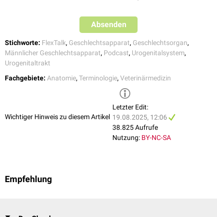
Bulbourethraldrüse
(Glandula bulbourethralis)
Im Hodensack befinden sich die Hoden, die Nebenhoden und der
Absenden
proximale
Teil der Samenleiter. Die Hoden liegen zwar außen, werden
aber dennoch zu den inneren Geschlechtsorganen gezählt. Der Grund
Stichworte:
FlexTalk
,
Geschlechtsapparat
,
Geschlechtsorgan
,
dafür ist, dass sich die Hoden zunächst im
Bauchraum
entwickeln und
Männlicher Geschlechtsapparat
,
Podcast
,
Urogenitalsystem
,
erst bei oder nach der
Geburt
mit dem
Descensus testis
in den
Urogenitaltrakt
Hodensack wandern.
Fachgebiete:
Anatomie
,
Terminologie
,
Veterinärmedizin
Letzter Edit:
Wichtiger Hinweis zu diesem Artikel
19.08.2025, 12:06
38.825 Aufrufe
Nutzung:
BY-NC-SA
Empfehlung
Schema der männlichen Geschlechtsorgane