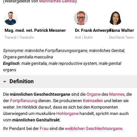
(Weitergeleitet von
Männliches Genital
)
Mag. med. vet. Patrick Messner
Dr. Frank Antwerpes
Fiona Walter
Tierarzt | Tierärztin
Arzt | Ärztin
DocCheck Team
Synonyme: männliche Fortpflanzungsorgane, männliches Genital,
Organa genitalia masculina
Englisch
: male genitalia, male reproductive system, male genital
organs
Definition
Die
männlichen Geschechtsorgane
sind die
Organe
des
Mannes
, die
der
Fortpflanzung
dienen. Sie produzieren
Keimzellen
und leiten sie
weiter. Im Hinblick darauf, dass es sich bei den Komponenten
überwiegend um muskuläre
Hohlorgane
handelt, spricht man auch
vom
männlichen Genitaltrakt
.
Ihr Pendant bei der
Frau
sind die
weiblichen Geschlechtsorgane
.