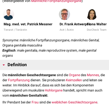
(Weitergeleitet von
Männliche Fortpflanzungsorgane
)
Mag. med. vet. Patrick Messner
Dr. Frank Antwerpes
Fiona Walter
Tierarzt | Tierärztin
Arzt | Ärztin
DocCheck Team
Synonyme: männliche Fortpflanzungsorgane, männliches Genital,
Organa genitalia masculina
Englisch
: male genitalia, male reproductive system, male genital
organs
Definition
Die
männlichen Geschechtsorgane
sind die
Organe
des
Mannes
, die
der
Fortpflanzung
dienen. Sie produzieren
Keimzellen
und leiten sie
weiter. Im Hinblick darauf, dass es sich bei den Komponenten
überwiegend um muskuläre
Hohlorgane
handelt, spricht man auch
vom
männlichen Genitaltrakt
.
Ihr Pendant bei der
Frau
sind die
weiblichen Geschlechtsorgane
.