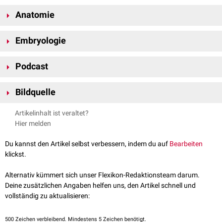
Anatomie
In der Humanmedizin werden die männlichen Geschlechtsorgane
Embryologie
topografisch
in zwei Gruppen unterteilt:
Die männlichen Geschlechtsorgane entwickeln sich aus der
Äußere Geschlechtsorgane
Podcast
Urogenitalleiste
, die an der dorsalen Wand der
Zölomhöhle
verläuft.
Penis
siehe Hauptartikel
:
Entwicklung der männlichen Geschlechtsorgane
Hodensack
(Scrotum)
Bildquelle
Der Penis ist das eigentliche Begattungsorgan des Mannes. Er ist
gleichzeitig ein Teil der ableitenden
Bildquelle Podcast: ©Charles Deluvio /
Harnwege
Unsplash
, da er die
Harnröhre
Artikelinhalt ist veraltet?
umschließt. Der unterhalb des Penis gelegene Hodensack umhüllt einen
Hier melden
Teil der inneren männlichen Geschlechtsorgane.
Du kannst den Artikel selbst verbessern, indem du auf
Bearbeiten
Innere Geschlechtsorgane
klickst.
Hoden
(Testis)
Nebenhoden
(Epididymis)
FlexTalk – Unter der Gürtellinie: Der
Alternativ kümmert sich unser Flexikon-Redaktionsteam darum.
Samenleiter
(Ductus deferens)
Penis
Deine zusätzlichen Angaben helfen uns, den Artikel schnell und
Samenleiterampulle
(Ampulla ductus deferentis)
vollständig zu aktualisieren:
Vorsteherdrüse
(Prostata)
Bläschendrüse
(Vesicula seminalis)
500
Zeichen verbleibend. Mindestens 5 Zeichen benötigt.