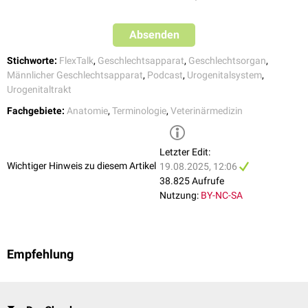
Bulbourethraldrüse
(Glandula bulbourethralis)
Im Hodensack befinden sich die Hoden, die Nebenhoden und der
Absenden
proximale
Teil der Samenleiter. Die Hoden liegen zwar außen, werden
aber dennoch zu den inneren Geschlechtsorganen gezählt. Der Grund
Stichworte:
FlexTalk
,
Geschlechtsapparat
,
Geschlechtsorgan
,
dafür ist, dass sich die Hoden zunächst im
Bauchraum
entwickeln und
Männlicher Geschlechtsapparat
,
Podcast
,
Urogenitalsystem
,
erst bei oder nach der
Geburt
mit dem
Descensus testis
in den
Urogenitaltrakt
Hodensack wandern.
Fachgebiete:
Anatomie
,
Terminologie
,
Veterinärmedizin
Letzter Edit:
Wichtiger Hinweis zu diesem Artikel
19.08.2025, 12:06
38.825 Aufrufe
Nutzung:
BY-NC-SA
Empfehlung
Schema der männlichen Geschlechtsorgane