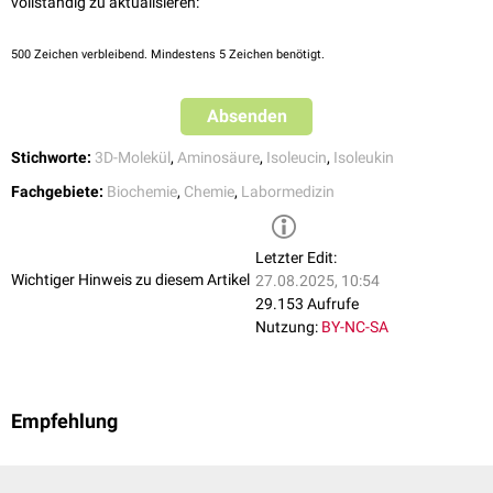
vollständig zu aktualisieren:
Kinder ab 7 Jahren und Erwachsene: bis 100 µmol/g Kreatinin
500
Zeichen verbleibend. Mindestens 5 Zeichen benötigt.
Absenden
Stichworte:
3D-Molekül
,
Aminosäure
,
Isoleucin
,
Isoleukin
Fachgebiete:
Biochemie
,
Chemie
,
Labormedizin
Letzter Edit:
Wichtiger Hinweis zu diesem Artikel
27.08.2025, 10:54
29.153 Aufrufe
Nutzung:
BY-NC-SA
Empfehlung