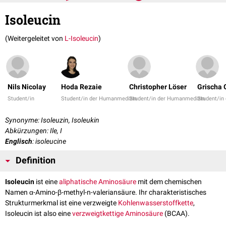
Isoleucin
(Weitergeleitet von
L-Isoleucin
)
Nils Nicolay
Hoda Rezaie
Christopher Löser
Grischa 
Student/in
Student/in der Humanmedizin
Student/in der Humanmedizin
Student/in
Synonyme: Isoleuzin, Isoleukin
Abkürzungen: Ile, I
Englisch
: isoleucine
Definition
Isoleucin
ist eine
aliphatische
Aminosäure
mit dem chemischen
Namen α-Amino-β-methyl-n-valeriansäure. Ihr charakteristisches
Strukturmerkmal ist eine verzweigte
Kohlenwasserstoffkette
,
Isoleucin ist also eine
verzweigtkettige Aminosäure
(BCAA).