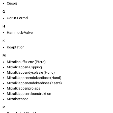
Cuspis
G
Gorlin-Formel
H
Hammock-Valve
K
Koaptation
M
Mitralinsuffizienz (Pferd)
Mitralklappen-Clipping
Mitralklappendysplasie (Hund)
Mitralklappenendokardiose (Hund)
Mitralklappenendokardiose (Katze)
Mitralklappenprolaps
Mitralklappenrekonstruktion
Mitralstenose
P