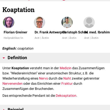
Koaptation
Florian Greiner
Dr. Frank Antwerpes
Christoph Schad
Dr. med. Ibrahim
Heilpraktiker/in
Arzt | Ärztin
Arzt | Ärztin
Arzt | Ärztin
Englisch:
coaptation
Definition
Unter
Koaptation
versteht man in der
Medizin
das Zusammenfügen
bzw. "Wiedereinrichten" einer anatomischen Struktur, z.B. die
Wiederherstellung eines
Nervs
durch die
Naht
zweiter getrennter
Nervenenden
oder das Einrichten einer
Fraktur
durch
Zusammenfügen der Bruchenden.
Das entsprechende Pendant ist die
Dekoaptation
.
Beispiel