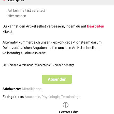
Der Verschlussmechanismus der
Mitralklappe
ist eine Koaptation.
Artikelinhalt ist veraltet?
Hier melden
Du kannst den Artikel selbst verbessern, indem du auf
Bearbeiten
klickst.
Alternativ kümmert sich unser Flexikon-Redaktionsteam darum.
Deine zusätzlichen Angaben helfen uns, den Artikel schnell und
vollständig zu aktualisieren:
500
Zeichen verbleibend. Mindestens 5 Zeichen benötigt.
Absenden
Stichworte:
Mitralklappe
Fachgebiete:
Anatomie
,
Physiologie
,
Terminologie
Letzter Edit: