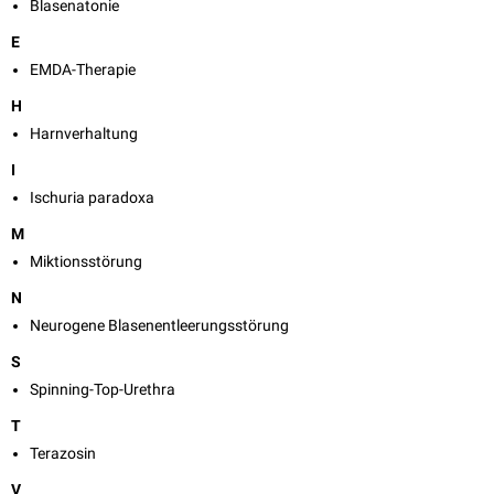
Blasenatonie
E
EMDA-Therapie
H
Harnverhaltung
I
Ischuria paradoxa
M
Miktionsstörung
N
Neurogene Blasenentleerungsstörung
S
Spinning-Top-Urethra
T
Terazosin
V