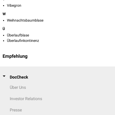
Vibegron
W
Weihnachtsbaumblase
Ü
Überlaufblase
Überlaufinkontinenz
Empfehlung
DocCheck
Über Uns
Investor Relations
Presse