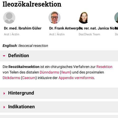
Ileozökalresektion
Dr. med. Ibrahim Güler
Dr. Frank Antwerpes
Dr. rer. nat. Janica Nolt
N
Arzt | Ärztin
Arzt | Ärztin
DocCheck Team
D
Englisch
: Ileocecal resection
Definition
Die
Ileozökalresektion
ist ein chirurgisches Verfahren zur
Resektion
von Teilen des distalen
Dünndarms
(
Ileum
) und des proximalen
Dickdarms
(
Caecum
) inklusive der
Appendix vermiformis
.
Hintergrund
Der Eingriff ist sowohl mittels
Laparoskopie
als auch per
Laparotomie
Indikationen
durchführbar. Die Rekonstruktion kann mittels
End-zu-End-Anastomose
oder
Seit-zu-Seit-Anastomose
erfolgen.
benigne
Neoplasien