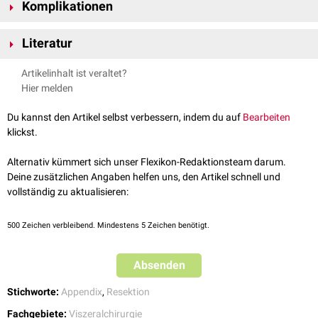
Komplikationen
Morbus Crohn
Neuroendokriner Tumor
der Appendix vermiformis
Anastomoseninsuffizienz
LAMN
Literatur
Nachblutungen
Infektionen
Schumpelick. Operationsatlas Chirurgie, 2. Auflage, Thieme
Artikelinhalt ist veraltet?
Verlagsgruppe, 2006
Hier melden
Du kannst den Artikel selbst verbessern, indem du auf
Bearbeiten
klickst.
Alternativ kümmert sich unser Flexikon-Redaktionsteam darum.
Deine zusätzlichen Angaben helfen uns, den Artikel schnell und
vollständig zu aktualisieren:
500
Zeichen verbleibend. Mindestens 5 Zeichen benötigt.
Absenden
Stichworte:
Appendix
,
Resektion
Fachgebiete:
Viszeralchirurgie