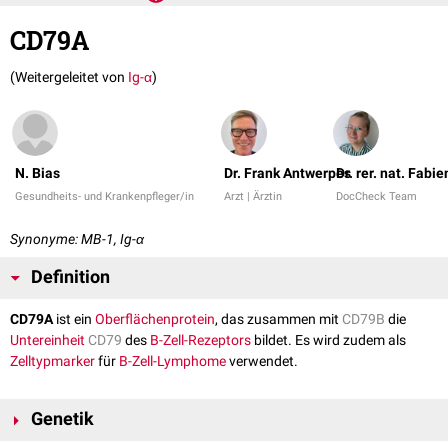
CD79A
(Weitergeleitet von
Ig-α
)
N. Bias
Dr. Frank Antwerpes
Dr. rer. nat. Fabi
Gesundheits- und Krankenpfleger/in
Arzt | Ärztin
DocCheck Team
Synonyme: MB-1, Ig-α
Definition
CD79A
ist ein
Oberflächenprotein
, das zusammen mit
CD79B
die
Untereinheit
CD79
des
B-Zell-Rezeptors
bildet. Es wird zudem als
Zelltypmarker
für
B-Zell-Lymphome
verwendet.
Genetik