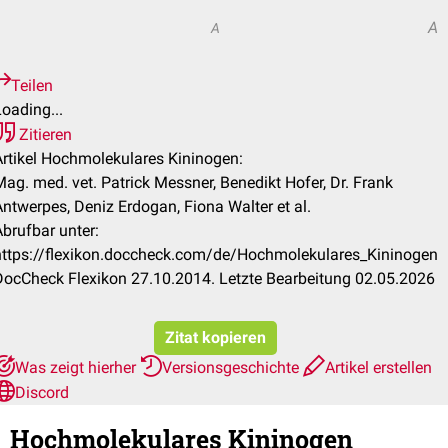
A
A
A
Teilen
oading...
Zitieren
Artikel Hochmolekulares Kininogen:
Mag. med. vet. Patrick Messner, Benedikt Hofer, Dr. Frank
Antwerpes, Deniz Erdogan, Fiona Walter et al.
Abrufbar unter:
https://flexikon.doccheck.com/de/Hochmolekulares_Kininogen
DocCheck Flexikon 27.10.2014. Letzte Bearbeitung 02.05.2026
Zitat kopieren
Was zeigt hierher
Versionsgeschichte
Artikel erstellen
Discord
Hochmolekulares Kininogen