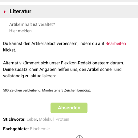
HMWK wird im Rahmen einer
Endothelschädigung
durch die Bindung an
Die Umsetzung von NMWK zu Bradykinin kann durch
Plasmakallikrein-
Ketten.
Proteine der
Literatur
Extrazellulärmatrix
aktiviert und dient dann als Cofaktor für
Inhibitoren
wie
Berotralstat
und
Lanadelumab
gehemmt werden.
die Aktivierung von
Plasmakallikrein
. Kallikrein wiederum überführt via
"Duale Reihe Biochemie" - Joachim Rassow et. al., Thieme-Verlag, 3.
positiver
Rückkoppelung
HMWK durch
proteolytische
Spaltung in
Artikelinhalt ist veraltet?
Auflage
Bradykinin
. Des Weiteren unterstützt HMWK die Umwandlung des
Faktor
Hier melden
XII
in seine aktive Form Faktor XIIa (Hagemann-Faktor). Dadurch kommt
es zur Aktivierung des intrinischen Pfads der Gerinnungskaskade.
Du kannst den Artikel selbst verbessern, indem du auf
Bearbeiten
klickst.
Alternativ kümmert sich unser Flexikon-Redaktionsteam darum.
Deine zusätzlichen Angaben helfen uns, den Artikel schnell und
vollständig zu aktualisieren:
500
Zeichen verbleibend. Mindestens 5 Zeichen benötigt.
Absenden
Stichworte:
Leber
,
Molekül
,
Protein
Fachgebiete:
Biochemie