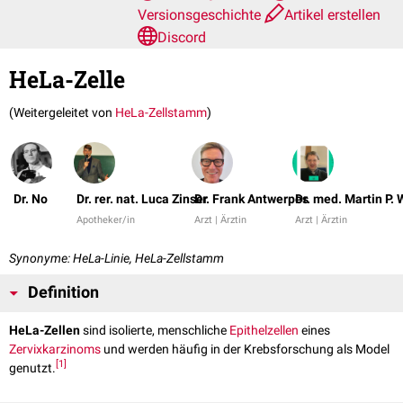
Versionsgeschichte
Artikel erstellen
Discord
HeLa-Zelle
(Weitergeleitet von
HeLa-Zellstamm
)
Dr. No
Dr. rer. nat. Luca Zinser
Dr. Frank Antwerpes
Dr. med. Martin P.
Apotheker/in
Arzt | Ärztin
Arzt | Ärztin
Synonyme: HeLa-Linie, HeLa-Zellstamm
Definition
HeLa-Zellen
sind isolierte, menschliche
Epithelzellen
eines
Zervixkarzinoms
und werden häufig in der Krebsforschung als Model
[
1
]
genutzt.