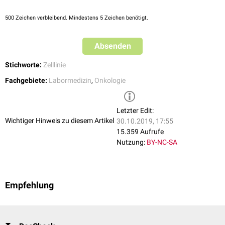
↑
Callaway E et al.
Deal done over HeLa cell line.
, Nature 2013,
500(7461):132-3, abgerufen am 15.10.2019
500
Zeichen verbleibend. Mindestens 5 Zeichen benötigt.
↑
Lucey BP et al.
Henrietta Lacks, HeLa cells, and cell culture
contamination.
, Arch Pathol Lab Med 2009, 133(9):1463-7,
abgerufen am 15.10.2019
Absenden
Stichworte:
Zelllinie
Fachgebiete:
Labormedizin
,
Onkologie
Letzter Edit:
Wichtiger Hinweis zu diesem Artikel
30.10.2019, 17:55
15.359 Aufrufe
Nutzung:
BY-NC-SA
Empfehlung