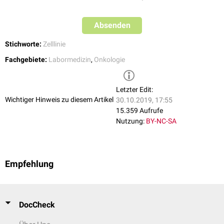
↑
Lucey BP et al.
Henrietta Lacks, HeLa cells, and cell culture
contamination.
, Arch Pathol Lab Med 2009, 133(9):1463-7,
abgerufen am 15.10.2019
Absenden
Stichworte:
Zelllinie
Fachgebiete:
Labormedizin
,
Onkologie
Letzter Edit:
Wichtiger Hinweis zu diesem Artikel
30.10.2019, 17:55
15.359 Aufrufe
Nutzung:
BY-NC-SA
Empfehlung
DocCheck