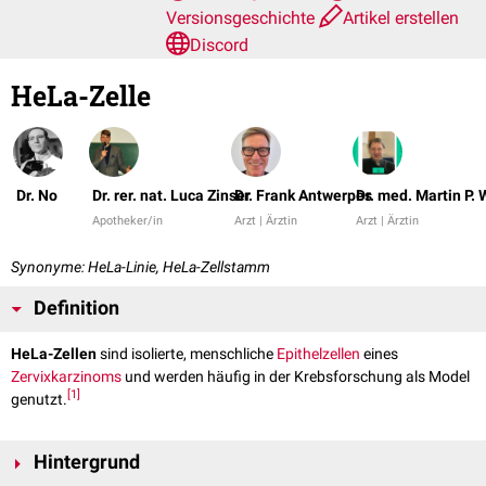
Versionsgeschichte
Artikel erstellen
Discord
HeLa-Zelle
Dr. No
Dr. rer. nat. Luca Zinser
Dr. Frank Antwerpes
Dr. med. Martin P.
Apotheker/in
Arzt | Ärztin
Arzt | Ärztin
Synonyme: HeLa-Linie, HeLa-Zellstamm
Definition
HeLa-Zellen
sind isolierte, menschliche
Epithelzellen
eines
Zervixkarzinoms
und werden häufig in der Krebsforschung als Model
[
1
]
genutzt.
Hintergrund