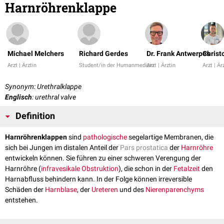
Harnröhrenklappe
Michael Melchers
Richard Gerdes
Dr. Frank Antwerpes
Christ
Arzt | Ärztin
Student/in der Humanmedizin
Arzt | Ärztin
Arzt | Är
Synonym: Urethralklappe
Englisch
: urethral valve
Definition
Harnröhrenklappen
sind
pathologische
segelartige Membranen, die
sich bei Jungen im distalen Anteil der
Pars prostatica
der
Harnröhre
entwickeln können. Sie führen zu einer schweren Verengung der
Harnröhre (
infravesikale
Obstruktion
), die schon in der
Fetalzeit
den
Harnabfluss behindern kann. In der Folge können irreversible
Schäden der
Harnblase
, der
Ureteren
und des
Nierenparenchyms
entstehen.