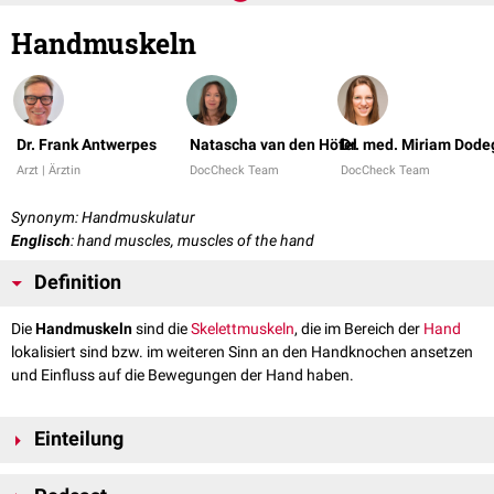
Handmuskeln
Dr. Frank Antwerpes
Natascha van den Höfel
Dr. med. Miriam Dod
Arzt | Ärztin
DocCheck Team
DocCheck Team
Synonym: Handmuskulatur
Englisch
: hand muscles, muscles of the hand
Definition
Die
Handmuskeln
sind die
Skelettmuskeln
, die im Bereich der
Hand
lokalisiert sind bzw. im weiteren Sinn an den Handknochen ansetzen
und Einfluss auf die Bewegungen der Hand haben.
Einteilung
Man unterscheidet die kurzen bzw.
intrinsischen Handmuskeln
, die ihren