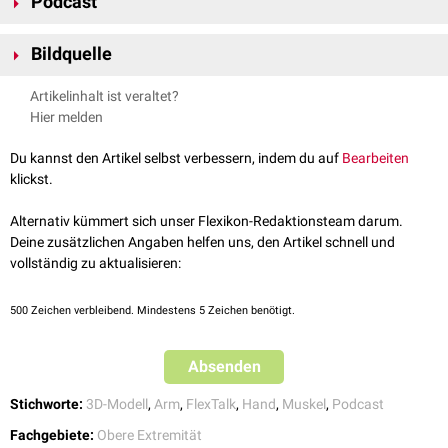
Podcast
Ursprung und Ansatz am Handskelett bzw. am Sehnenapparat der
Hand
haben, und die langen Handmuskeln, die am
Unterarm
entspringen.
Bildquelle
Kurze Handmuskeln
Bildquelle Podcast: © Douglas Lopez /
Unsplash
Bei den kurzen Handmuskeln unterscheidet man weiter zwischen der
Artikelinhalt ist veraltet?
radialseitig
befindlichen
Thenarmuskulatur
des Daumenballens, der
Hier melden
ulnaren
Hypothenarmuskulatur
des Kleinfingerballens sowie der
Muskulatur der Hohlhand.
Du kannst den Artikel selbst verbessern, indem du auf
Bearbeiten
klickst.
FlexTalk - Auf die Finger geschaut:
Alternativ kümmert sich unser Flexikon-Redaktionsteam darum.
Die Hand
Deine zusätzlichen Angaben helfen uns, den Artikel schnell und
vollständig zu aktualisieren:
500
Zeichen verbleibend. Mindestens 5 Zeichen benötigt.
Absenden
Stichworte:
3D-Modell
,
Arm
,
FlexTalk
,
Hand
,
Muskel
,
Podcast
Fachgebiete:
Obere Extremität