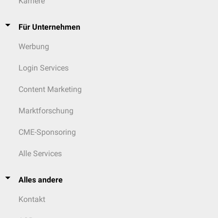
Karriere
Zu den langen Handmuskeln zählen u.a.
Musculus flexor pollicis longus
Für Unternehmen
Musculus flexor digitorum profundus
Musculus flexor digitorum superficialis
Werbung
Musculus abductor pollicis longus
Musculus palmaris longus
Login Services
Content Marketing
Marktforschung
CME-Sponsoring
Alle Services
Alles andere
Kontakt