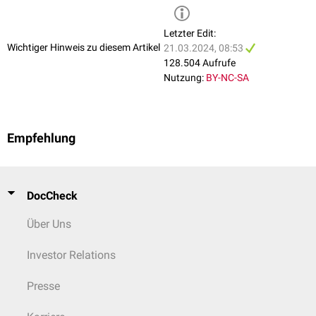
Letzter Edit:
Wichtiger Hinweis zu diesem Artikel
21.03.2024, 08:53
Thenarmuskeln
128.504 Aufrufe
Musculus abductor pollicis brevis
Nutzung:
BY-NC-SA
Musculus adductor pollicis
Musculus flexor pollicis brevis
Musculus opponens pollicis
Empfehlung
Hypothenarmuskeln
Musculus abductor digiti minimi
Musculus flexor digiti minimi brevis
Musculus opponens digiti minimi
DocCheck
Musculus palmaris brevis
Über Uns
Hohlhandmuskeln
Musculi interossei palmares
Investor Relations
Musculi interossei dorsales
Musculi lumbricales
Presse
Lange Handmuskeln