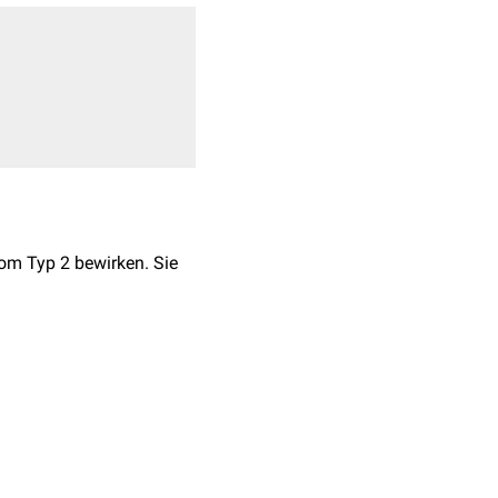
om Typ 2 bewirken. Sie
n kompetitiv um die
ion
der Magensäure
äureproduktion weniger