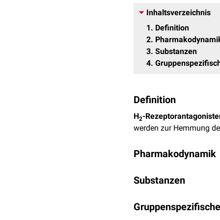
Inhaltsverzeichnis
1
Definition
2
Pharmakodynami
3
Substanzen
4
Gruppenspezifisc
Definition
H
-Rezeptorantagoniste
2
werden zur Hemmung d
Pharmakodynamik
Die H
-Rezeptorantagoni
2
Substanzen
Besetzung der H
-Rezep
2
vermindert.
Der erste H
-Rezeptorant
2
Gruppenspezifisch
Im Vergleich zu
Protonen
Ranitidin