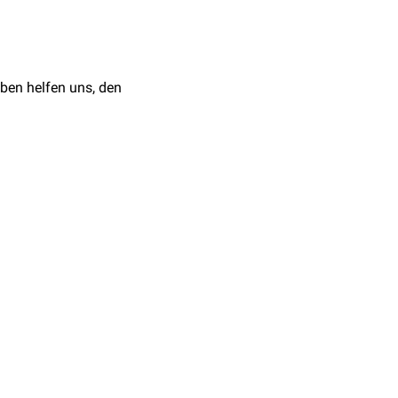
fnahme getriggerte
nsatz verdrängt worden.
ben helfen uns, den
amkeit, jedoch sind