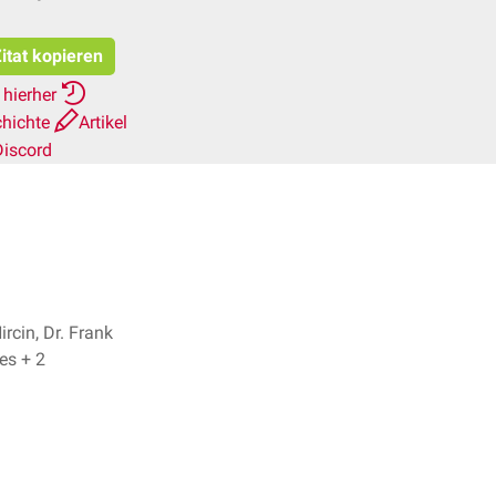
itat kopieren
 hierher
chichte
Artikel
Discord
rcin, Dr. Frank
Antwerpes + 2