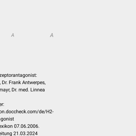
A
A
ezeptorantagonist:
, Dr. Frank Antwerpes,
mayr, Dr. med. Linnea
r:
ikon.doccheck.com/de/H2-
gonist
xikon 07.06.2006.
eitung 21.03.2024