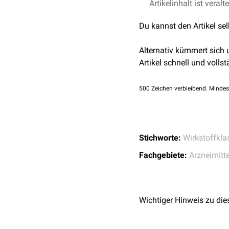
stark. Die nächtliche S
Gruppenspezifisch sind 
Artikelinhalt ist veralt
Famotidin
bedarfsadaptierte Sekret
Nizatidin
Kopfschmerzen
Du kannst den Artikel se
Roxatidin
Schwindelgefühl
Müdigkeit
Cimetidin ist aufgrund u
Alternativ kümmert sich
gastrointestinale
Funk
Die anderen erhältlichen
Artikel schnell und vollst
reversible
Leberfunkt
Pharmakokinetik
und dam
500
Zeichen verbleibend. Mindes
Stichworte:
Wirkstoffkla
Fachgebiete:
Arzneimitte
Wichtiger Hinweis zu die