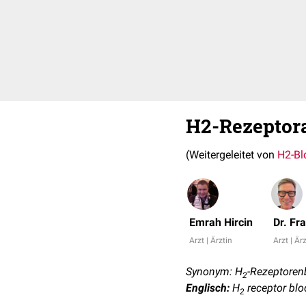
H2-Rezeptor
(Weitergeleitet von
H2-Bl
Emrah Hircin
Dr. Fr
Arzt | Ärztin
Arzt | Är
Synonym: H
-Rezeptoren
2
Englisch:
H
receptor blo
2