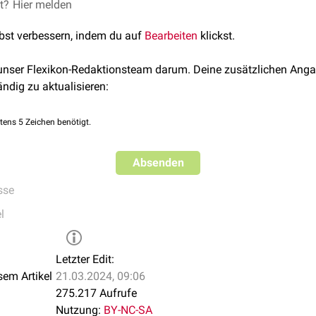
äureproduktion wird weitgehend gehemmt. Die durch Nahrungsau
als Nebenwirkung bekannt:
et?
Hier melden
ion wird jedoch nur um etwa 50 % gesenkt.
lbst verbessern, indem du auf
Bearbeiten
klickst.
ngünstiger
Wechselwirkungen
weitgehend aus dem klinischen Ei
 unser Flexikon-Redaktionsteam darum. Deine zusätzlichen Anga
tionsstörungen (
Durchfall
,
Obstipation
)
 H
-Rezeptorantagonisten unterscheiden sich nicht in ihrer Wirks
2
ändig zu aktualisieren:
ionsstörungen
it auch die Dosierungen substanzspezifisch.
tens 5 Zeichen benötigt.
Absenden
sse
l
Letzter Edit:
sem Artikel
21.03.2024, 09:06
275.217 Aufrufe
Nutzung:
BY-NC-SA