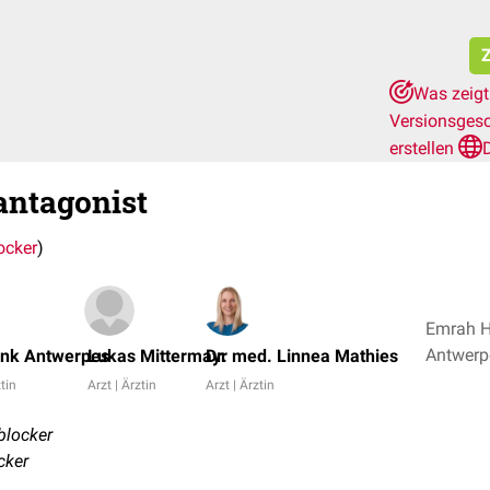
Z
Was zeigt
Versionsges
erstellen
antagonist
ocker
)
Emrah Hi
ank Antwerpes
Lukas Mittermayr
Dr. med. Linnea Mathies
ztin
Arzt | Ärztin
Arzt | Ärztin
blocker
cker