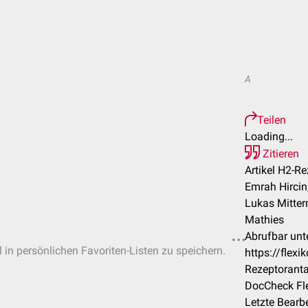
A
Teilen
Loading...
Zitieren
Artikel H2-R
Emrah Hircin
Lukas Mitter
Mathies
Abrufbar unte
l in persönlichen Favoriten-Listen zu speichern.
https://flex
Rezeptoranta
DocCheck Fle
Letzte Bearb