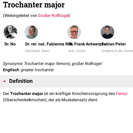
Trochanter major
(Weitergeleitet von
Großer Rollhügel
)
Dr. No
Dr. rer. nat. Fabienne Reh
Dr. Frank Antwerpes
Fabian Peter
DocCheck Team
Arzt | Ärztin
Student/in der Huma
Synonyme: Trochanter major femoris, großer Rollhügel
Englisch
: greater trochanter
Definition
Der
Trochanter major
ist ein kräftiger Knochenvorsprung des
Femur
(Oberschenkelknochen), der als Muskelansatz dient.