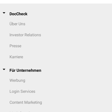
Musculi gemelli
Zwillingsmuskel
intertrochanterica
an, die den Trochanter major mit dem
Trochanter
minor
verbindet.
DocCheck
Über Uns
Investor Relations
Presse
Karriere
Für Unternehmen
Werbung
Login Services
Content Marketing