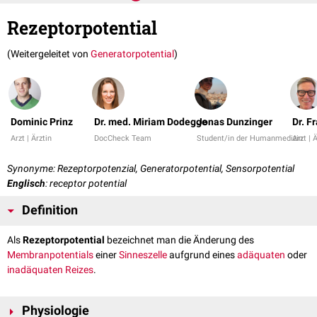
Rezeptorpotential
(Weitergeleitet von
Generatorpotential
)
Dominic Prinz
Dr. med. Miriam Dodegge
Jonas Dunzinger
Dr. F
Arzt | Ärztin
DocCheck Team
Student/in der Humanmedizin
Arzt | 
Synonyme: Rezeptorpotenzial, Generatorpotential, Sensorpotential
Englisch
: receptor potential
Definition
Als
Rezeptorpotential
bezeichnet man die Änderung des
Membranpotentials
einer
Sinneszelle
aufgrund eines
adäquaten
oder
inadäquaten Reizes
.
Physiologie