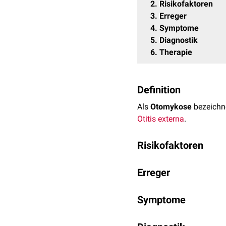
2
Risikofaktoren
3
Erreger
4
Symptome
5
Diagnostik
6
Therapie
Definition
Als
Otomykose
bezeichne
Otitis externa
.
Risikofaktoren
Enger Gehörgang
Erreger
Fremdkörper
im Gehö
Haut
läsionen
Zu den typischen Errege
Symptome
Mazeration
der Gehör
Aspergillus niger
Tauchen ("
swimmers 
Die Gehörgangshaut ist g
Aspergillus flavus
Diabetes mellitus