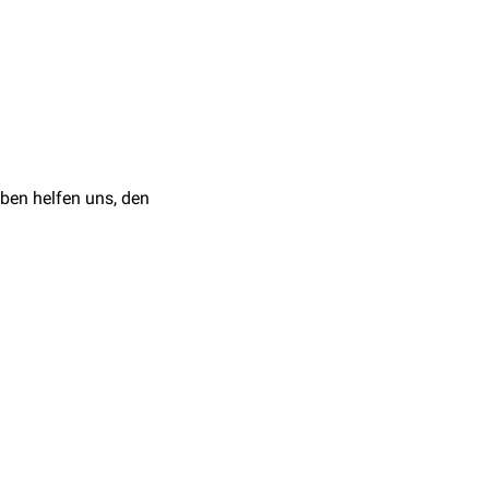
 Untersuchungsmaterial
fonazol
) zur Besserung
ben helfen uns, den