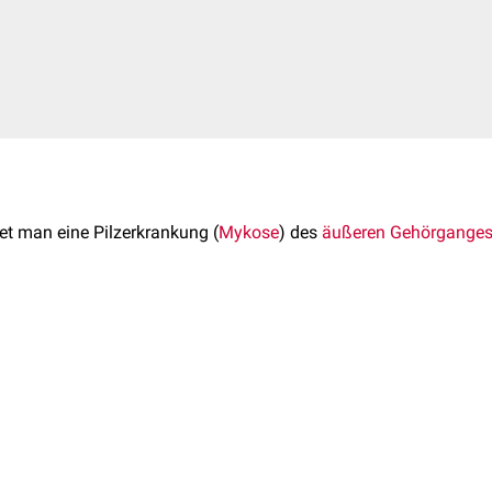
t man eine Pilzerkrankung (
Mykose
) des
äußeren Gehörgange
rgang (
Hörgerät
)
rn zählen
Schimmelpilze
und
Hefen
, z.B.
gangshaut durch langandauernde Feuchtigkeitseinwirkung, z.
ear
")
erötet, geschwollen und schmerzhaft. Häufig tritt zusätzlich ei