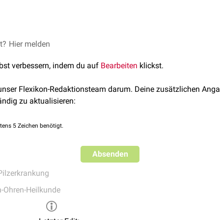
n
führen kann.
rfolgt entweder im
Nativpräparat
oder durch eine
Pilzkultur
. Als
bte Hautschuppen.
rt eine externe Therapie mit
et?
Hier melden
Breitspektrumantimykotika
(z.B.
Bi
lbst verbessern, indem du auf
Bearbeiten
klickst.
 unser Flexikon-Redaktionsteam darum. Deine zusätzlichen Anga
ändig zu aktualisieren:
tens 5 Zeichen benötigt.
Absenden
Pilzerkrankung
-Ohren-Heilkunde