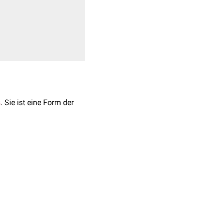
s
. Sie ist eine Form der
B. beim Schwimmen oder
n
Pruritus
auf, der zu