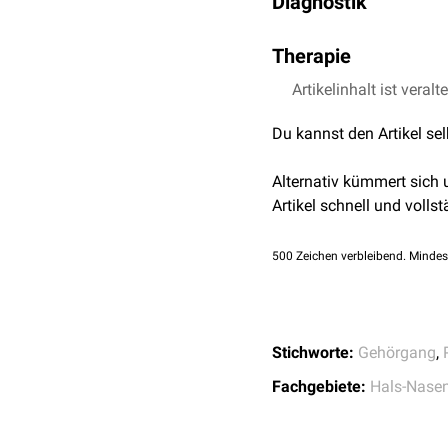
Diagnostik
sekundären
Exkoriatione
Candida albicans
Candida parapsilosis
Der Nachweis der Pilze e
Therapie
dienen jeweils abgescha
In den meisten Fällen füh
Artikelinhalt ist veralt
der Symptomatik.
Du kannst den Artikel se
Alternativ kümmert sich
Artikel schnell und vollst
500
Zeichen verbleibend. Mindes
Stichworte:
Gehörgang
,
Fachgebiete:
Hals-Nasen