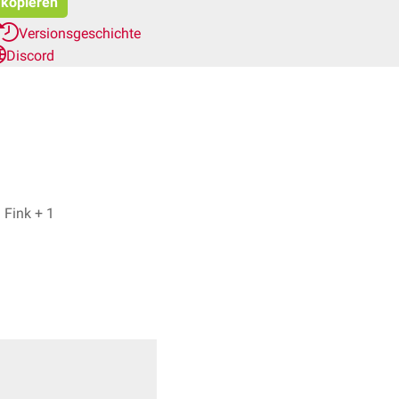
 kopieren
Versionsgeschichte
Discord
Dr. med. Jannik Winter, Bijan Fink + 1