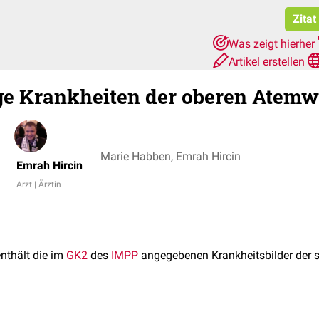
Zitat
Was zeigt hierher
Artikel erstellen
ge Krankheiten der oberen Atem
Marie Habben, Emrah Hircin
Emrah Hircin
Arzt | Ärztin
enthält die im
GK2
des
IMPP
angegebenen Krankheitsbilder der s