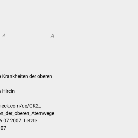
A
A
e Krankheiten der oberen
 Hircin
ccheck.com/de/GK2_-
ten_der_oberen_Atemwege
6.07.2007. Letzte
007