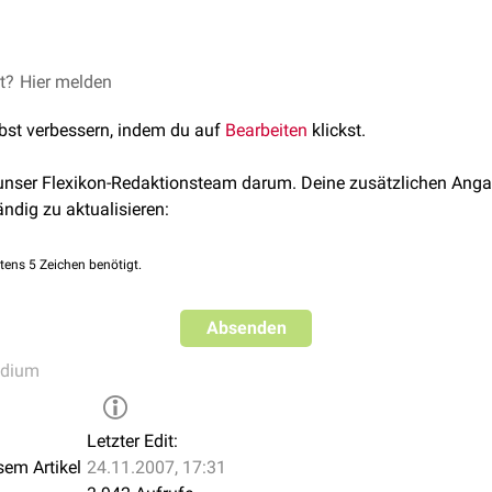
 GK2 wurden hier weiter aufgeschlüsselt, um die dahinter steh
ezeichnungen aufzudecken. Es wird keine Aussage darüber getro
uweist.
et?
10
folgend, gehen folgende Krankheitsbilder in den Gegenstandsk
Hier melden
 sind mit Verweisen versehen.
lle Lernthemen" werden jedoch häufiger vom IMPP abgefragte 
lbst verbessern, indem du auf
Bearbeiten
klickst.
en für das Wesentliche zu schärfen.
das Verständnis
: GK2 - Das Hammerexamen
 unser Flexikon-Redaktionsteam darum. Deine zusätzlichen Anga
ändig zu aktualisieren:
tens 5 Zeichen benötigt.
 Beispiele
Absenden
en
tis
udium
itis
tis
Letzter Edit:
sem Artikel
24.11.2007, 17:31