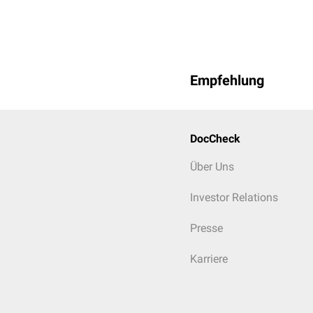
Nasenseptumdev
Tonsillenhyperpl
Peritonsillarabs
Kehlkopflähmun
Stimmlippenknö
Empfehlung
Intubationsgran
Reinke-Ödem
DocCheck
Über Uns
Investor Relations
Presse
Karriere