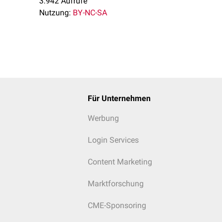
3.942 Aufrufe
iation
Nutzung:
BY-NC-SA
asie
zess
g
tchen
ulom
Für Unternehmen
Werbung
Login Services
Content Marketing
Marktforschung
CME-Sponsoring