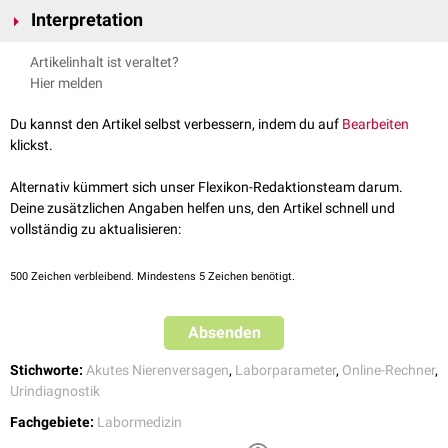
Unter der Anwendung von
Diuretika
oder kurz nach deren Absetzen
Crea
S
Interpretation
:
Serumnatrium
liefert die fraktionelle Natriumexkretion keine zuverlässigen Ergebnisse.
Na
U
:
Urinkreatinin
In diesem Fall hat die
fraktionelle Harnstoffexkretion
eine bessere
Crea
FE
< 1 %: prärenales Nierenversagen mit Minderperfusion der Niere
Na
Artikelinhalt ist veraltet?
Aussagekraft.
FE
> 2 %: (intra)renales Nierenversagen mit verminderter
Na
Hier melden
Konzentrationsfähigkeit der Niere
Du kannst den Artikel selbst verbessern, indem du auf
Bearbeiten
klickst.
Alternativ kümmert sich unser Flexikon-Redaktionsteam darum.
Deine zusätzlichen Angaben helfen uns, den Artikel schnell und
vollständig zu aktualisieren:
500
Zeichen verbleibend. Mindestens 5 Zeichen benötigt.
Absenden
Stichworte:
Akutes Nierenversagen
,
Laborparameter
,
Online-Rechner
,
Urindiagnostik
Fachgebiete:
Labormedizin