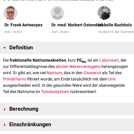
Dr. Frank Antwerpes
Dr. med. Norbert Ostendorf
Isabelle Buchholz
Arzt | Ärztin
Arzt | Ärztin
Student/in der Humanm
Definition
Die
fraktionelle Natriumexkretion
, kurz
FE
, ist ein
Laborwert
, der
Na
zur Differentialdiagnose des
akuten Nierenversagens
herangezogen
wird. Er gibt an, wie viel
Natrium
, das in den
Glomeruli
als Teil des
Primärharns
filtriert wurde, am Ende tatsächlich mit dem
Urin
ausgeschieden wird. In der gesunden Niere wird der überwiegende
Teil des Natriums im
Tubulussystem
rückresorbiert.
Berechnung
FE
= U
* S
/S
* U
Na
Na
Crea
Na
Crea
Einschränkungen
U
:
Natrium im Urin
Na
S
:
Serumkreatinin