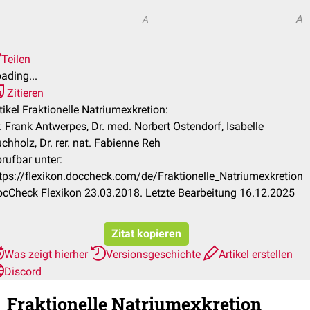
A
A
Teilen
ading...
Zitieren
tikel Fraktionelle Natriumexkretion:
. Frank Antwerpes, Dr. med. Norbert Ostendorf, Isabelle
chholz, Dr. rer. nat. Fabienne Reh
rufbar unter:
tps://flexikon.doccheck.com/de/Fraktionelle_Natriumexkretion
cCheck Flexikon 23.03.2018. Letzte Bearbeitung 16.12.2025
Zitat kopieren
Was zeigt hierher
Versionsgeschichte
Artikel erstellen
Discord
Fraktionelle Natriumexkretion