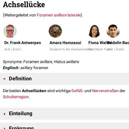
Achsellücke
(Weitergeleitet von
Foramen axillare laterale
)
Dr. Frank Antwerpes
Amara Hamzaoui
Fiona Walter
Fridolin Ba
Arzt | Ärztin
Student/in der Humanmedizin
DocCheck Team
Arzt | Ärztin
Synonyme: Foramen axillare, Hiatus axillaris
Englisch:
axillary foramen
Definition
Die beiden
Achsellücken
sind wichtige
Gefäß
- und
Nervenstraßen
der
Schulterregion
.
Einteilung
Laterale Achsellücke
Ergänzung