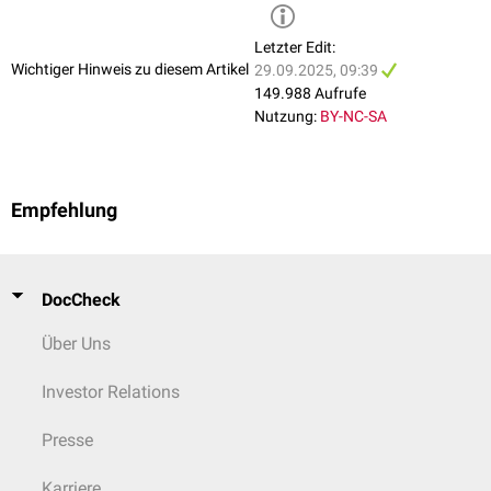
Durch die mediale Achsellücke ziehen die
Arteria
und
Vena circumflexa
scapulae
. Sie verbindet die Achselhöhle mit der
Fossa infraspinata
.
Letzter Edit:
Wichtiger Hinweis zu diesem Artikel
29.09.2025, 09:39
149.988 Aufrufe
Nutzung:
BY-NC-SA
Empfehlung
DocCheck
Über Uns
Investor Relations
Presse
Karriere