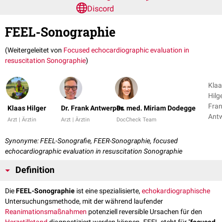
Discord
FEEL-Sonographie
(Weitergeleitet von
Focused echocardiographic evaluation in
resuscitation Sonographie
)
Klaa
Hilge
Fra
Klaas Hilger
Dr. Frank Antwerpes
Dr. med. Miriam Dodegge
Ant
Arzt | Ärztin
Arzt | Ärztin
DocCheck Team
+ 1
Synonyme: FEEL-Sonografie, FEER-Sonographie, focused
echocardiographic evaluation in resuscitation Sonographie
Definition
Die
FEEL-Sonographie
ist eine spezialisierte,
echokardiographische
Untersuchungsmethode, mit der während laufender
Reanimationsmaßnahmen
potenziell reversible Ursachen für den