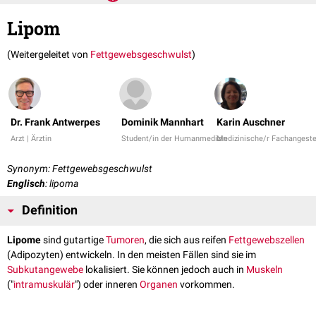
Lipom
(Weitergeleitet von
Fettgewebsgeschwulst
)
Dr. Frank Antwerpes
Dominik Mannhart
Karin Auschner
Arzt | Ärztin
Student/in der Humanmedizin
Medizinische/r Fachangestel
Synonym: Fettgewebsgeschwulst
Englisch
: lipoma
Definition
Lipome
sind gutartige
Tumoren
, die sich aus reifen
Fettgewebszellen
(Adipozyten) entwickeln. In den meisten Fällen sind sie im
Subkutangewebe
lokalisiert. Sie können jedoch auch in
Muskeln
("
intramuskulär
") oder inneren
Organen
vorkommen.