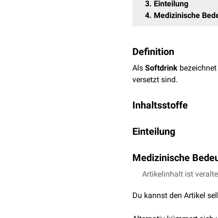
3
Einteilung
4
Medizinische Bed
Definition
Als
Softdrink
bezeichnet
versetzt sind.
Inhaltsstoffe
Neben
Wasser
bilden di
Einteilung
Stoffe, die in Softdrinks
Man zählt folgende Getr
Kohlensäure
Medizinische Bede
Zucker
oder
Süßstoff
Fruchtsaftgetränke
Salze
Der regelmäßige Konsum 
Artikelinhalt ist veralt
Fruchtschorlen
Vitamine
zählen u.a.:
Energydrinks
Du kannst den Artikel se
Fruchtkonzentrate
Limonaden
Kariogene
Wirkung au
Konservierungsmittel
Brausen
Phosphorsäure
)