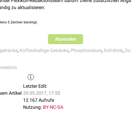
 unser Flexikon-Redaktionsteam darum. Deine zusätzlichen Anga
offe wie z.B.
Koffein
,
Gerbstoffe
, diverse
Säuren
,
Emulgatoren
et
fuhr: Softdrinks enthalten sehr viele schnell resorbierbare
Koh
ändig zu aktualisieren:
s enthalten zwischen 6,5 und 25 mg Koffein pro 100 ml.
Energyd
 zur Entstehung einer
Adipositas
beitragen. Mögliche Folgeerk
 100 ml enthalten.
betes mellitus Typ 2
.
tens 5 Zeichen benötigt.
Zuckergehalt
Absenden
110 g Zucker bzw. 37 Zuckerwürfel
getränke
,
Koffeinhaltige Getränke
,
Phosphorsäure
,
Sofrdrink
,
So
108 g Zucker bzw. 36 Zuckerwürfel
smedizin
87 g Zucker bzw. 29 Zuckerwürfel
p
226 g Zucker bzw. 75 Zuckerwürfel
Letzter Edit:
sem Artikel
29.05.2017, 17:55
12.167 Aufrufe
Nutzung:
BY-NC-SA