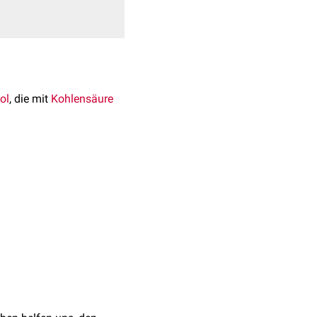
ol
, die mit
Kohlensäure
 für Softdrinks. Weitere
dheit haben. Dazu
itronensäure
,