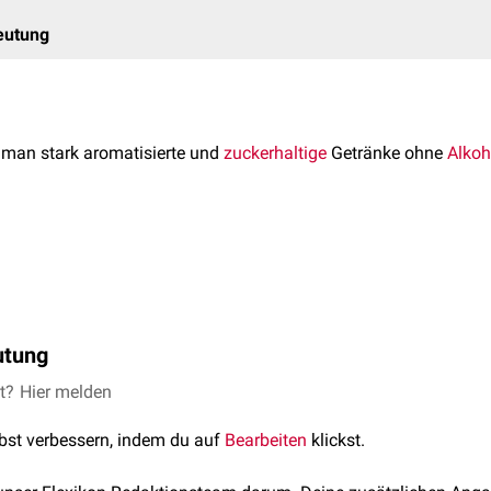
eutung
 man stark aromatisierte und
zuckerhaltige
Getränke ohne
Alkoh
verse geschmacksgebende Zusatzstoffe (
Aromastoffe
) die Basis
 enthalten sein können, sind:
änke zu den Softdrinks (nach
Lebensmittelbuch
):
utung
e
von Softdrinks hat kann negative Auswirkungen auf die Gesun
et?
Hier melden
lbst verbessern, indem du auf
Bearbeiten
klickst.
fgrund des hohen Zuckergehalts und ggf. enthaltener Säuren (
Z