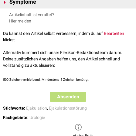
Symptome
und umfassen physische und psychische Auslöser. Dazu zählen u.a.:
Hypogonadismus
Die Ejaculatio retarda kann einen unterschiedlichen Schweregrad haben.
Artikelinhalt ist veraltet?
Schilddrüsenerkrankungen
In leichten Fällen ist die Ejakulation während des
Koitus
noch möglich.
Hier melden
Hypopituitarismus
Bei ausgeprägterem Krankheitsbild gelingt die Ejakulation nur durch
Stoffwechselstörungen (
Diabetes mellitus
,
Cushing-Syndrom
)
manuelle Stimulation (
Masturbation
) und kann zur sexuellen Frustration
Du kannst den Artikel selbst verbessern, indem du auf
Bearbeiten
Chirurgische Eingriffe (
Prostatektomie
, Beckenchirurgie,
führen.
klickst.
Zirkumzision
)
Medikamente
(u.a.
SSRI
,
Opiate
,
Benzodiazepine
,
Antipsychotika
,
Alternativ kümmert sich unser Flexikon-Redaktionsteam darum.
Antihypertensiva
)
Deine zusätzlichen Angaben helfen uns, den Artikel schnell und
Drogenabusus
vollständig zu aktualisieren:
Psychische Faktoren (
Stress
,
Paraphilie
)
500
Zeichen verbleibend. Mindestens 5 Zeichen benötigt.
Absenden
Stichworte:
Ejakulation
,
Ejakulationsstörung
Fachgebiete:
Urologie
Letzter Edit: