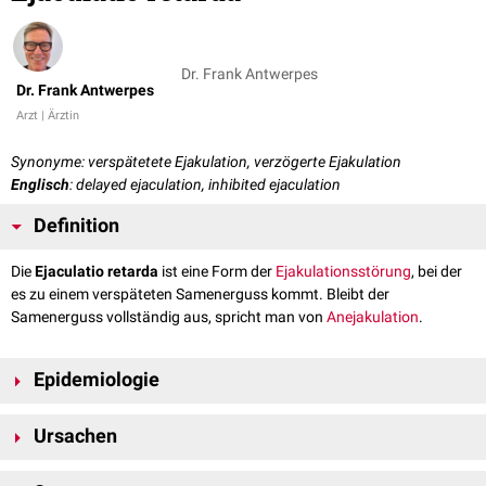
Dr. Frank Antwerpes
Dr. Frank Antwerpes
Arzt | Ärztin
Synonyme: verspätetete Ejakulation, verzögerte Ejakulation
Englisch
: delayed ejaculation, inhibited ejaculation
Definition
Die
Ejaculatio retarda
ist eine Form der
Ejakulationsstörung
, bei der
es zu einem verspäteten Samenerguss kommt. Bleibt der
Samenerguss vollständig aus, spricht man von
Anejakulation
.
Epidemiologie
Genaue Angaben zur Häufigkeit der Ejaculatio retarda fehlen. Nach
Ursachen
Angaben in der Literatur tritt sie jedoch deutlich seltener auf als die
Ejaculatio praecox
.
Die möglichen Ursachen einer verspäteteten Ejakulation sind vielfältig