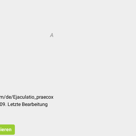
A
om/de/Ejaculatio_praecox
09. Letzte Bearbeitung
pieren