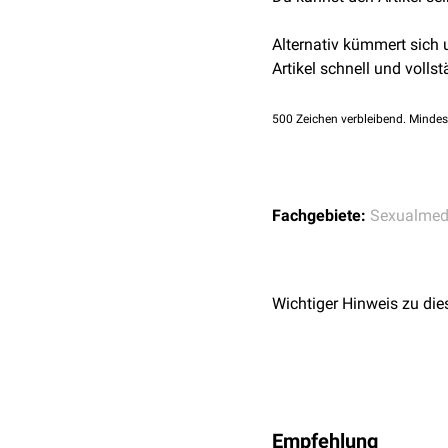
Lokalanästhetika
(
Sp
Betablocker
Alternativ kümmert sich
Antidepressiva
(z.B.
D
Artikel schnell und vollst
500
Zeichen verbleibend. Mindes
Fachgebiete:
Sexualmed
Wichtiger Hinweis zu die
Empfehlung