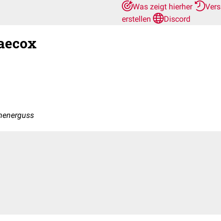
Was zeigt hierher
Vers
erstellen
Discord
raecox
amenerguss