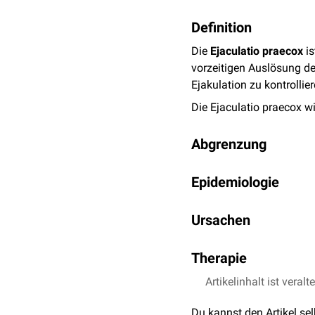
Definition
Die
Ejaculatio praecox
is
vorzeitigen Auslösung d
Ejakulation zu kontrollier
Die Ejaculatio praecox w
Abgrenzung
Die genaue Abgrenzung der
Epidemiologie
Auslösung der Ejakulation
eigenen Erwartungen und
Die Ejaculatio praecox i
Ursachen
Stichprobenuntersuchun
Bei der Ejaculatio praec
Therapie
psychisches
Problem. Es 
die als auslösende Fakt
Artikelinhalt ist veralt
Squeeze-Methode
der Erregung für die Eja
Stop-Start-Methode
Du kannst den Artikel se