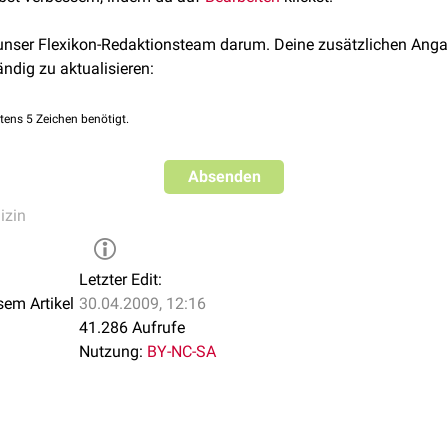
rays
,
Salben
)
 unser Flexikon-Redaktionsteam darum. Deine zusätzlichen Anga
apoxetin
)
ändig zu aktualisieren:
tens 5 Zeichen benötigt.
Absenden
izin
Letzter Edit:
sem Artikel
30.04.2009, 12:16
41.286 Aufrufe
Nutzung:
BY-NC-SA