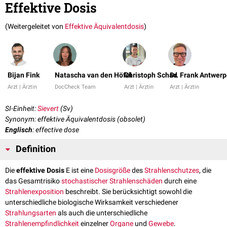
Effektive Dosis
(Weitergeleitet von
Effektive Äquivalentdosis
)
Bijan Fink
Natascha van den Höfel
Christoph Schad
Dr. Frank Antwer
Arzt | Ärztin
DocCheck Team
Arzt | Ärztin
Arzt | Ärztin
SI-Einheit:
Sievert
(Sv)
Synonym: effektive Äquivalentdosis (obsolet)
Englisch
: effective dose
Definition
Die
effektive Dosis
E ist eine
Dosisgröße
des
Strahlenschutzes
, die
das Gesamtrisiko
stochastischer Strahlenschäden
durch eine
Strahlenexposition
beschreibt. Sie berücksichtigt sowohl die
unterschiedliche biologische Wirksamkeit verschiedener
Strahlungsarten
als auch die unterschiedliche
Strahlenempfindlichkeit
einzelner
Organe
und
Gewebe
.