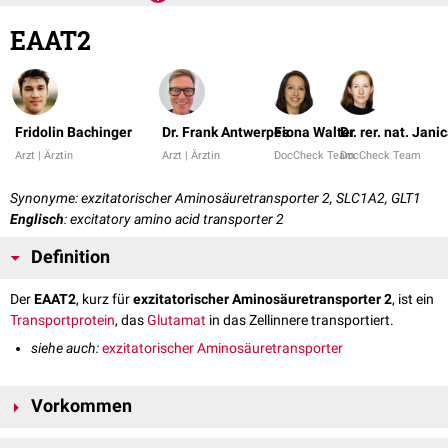
EAAT2
Fridolin Bachinger
Dr. Frank Antwerpes
Fiona Walter
Dr. rer. nat. Jani
Arzt | Ärztin
Arzt | Ärztin
DocCheck Team
DocCheck Team
Synonyme: exzitatorischer Aminosäuretransporter 2, SLC1A2, GLT1
Englisch
: excitatory amino acid transporter 2
Definition
Der
EAAT2
, kurz für
exzitatorischer Aminosäuretransporter 2
, ist ein
Transportprotein
, das
Glutamat
in das Zellinnere transportiert.
siehe auch:
exzitatorischer Aminosäuretransporter
Vorkommen
EAAT2 wird am häufigsten in
Astrozyten
exprimiert, die im
Gehirn
und