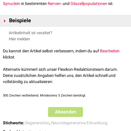
Synuclein
in bestimmten
Nerven
- und
Gliazellpopulationen
ist.
Beispiele
Zu den Synucleinopathien zählen u.a:
Artikelinhalt ist veraltet?
Morbus Parkinson
(MP)
Hier melden
Lewy-Körper-Demenz
Multisystematrophie
(MSA)
Du kannst den Artikel selbst verbessern, indem du auf
Bearbeiten
Bradbury-Eggleston-Syndrom
klickst.
Neurodegeneration mit Eisenablagerung im Gehirn
Alternativ kümmert sich unser Flexikon-Redaktionsteam darum.
Bei Letzterer besteht eine zusätzliche Ablagerung von
Tau-Protein
.
Deine zusätzlichen Angaben helfen uns, den Artikel schnell und
siehe auch
:
Tauopathie
vollständig zu aktualisieren:
500
Zeichen verbleibend. Mindestens 5 Zeichen benötigt.
Absenden
Stichworte:
Degeneration
,
Neurodegenerative Erkrankung