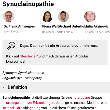
Synucleinopathie
Dr. Frank Antwerpes
Fiona Walter
Michael Unterhofer
Julia Aksinovic
Arzt | Ärztin
DocCheck Team
Arzt | Ärztin
Student/in der Hum
Oops. Das hier ist ein Articulus brevis minimus.
Klick auf
"Bearbeiten"
und mach daraus einen Articulus
longissimus!
Synonym: Synukleinopathie
Englisch
: synucleinopathy
Definition
Synucleinopathie
ist die Bezeichnung für eine
heterogene
Gruppe
neurodegenerativer Erkrankungen
, deren gemeinsames Merkmal eine
intrazelluläre
Ablagerung von unlöslichem, falsch gefaltetem
α-