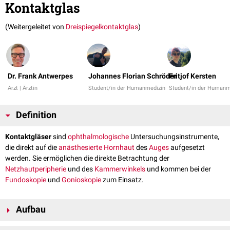
Kontaktglas
(Weitergeleitet von
Dreispiegelkontaktglas
)
Dr. Frank Antwerpes
Johannes Florian Schröder
Fritjof Kersten
Arzt | Ärztin
Student/in der Humanmedizin
Student/in der Humanm
Definition
Kontaktgläser
sind
ophthalmologische
Untersuchungsinstrumente,
die direkt auf die
anästhesierte
Hornhaut
des
Auges
aufgesetzt
werden. Sie ermöglichen die direkte Betrachtung der
Netzhautperipherie
und des
Kammerwinkels
und kommen bei der
Fundoskopie
und
Gonioskopie
zum Einsatz.
Aufbau
Kontaktgläser haben die Form eines trichterförmigen Lupenglases. Im