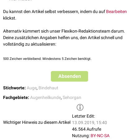
Beim
Ektropionieren
wird das Ober- bzw. Unterlid mit Hilfe eines
In der oberen Umschlagfalte münden die
Ausführungsgänge
der
Wattestäbchens nach außen umgestülpt, um die Konjunktiva und die
Du kannst den Artikel selbst verbessern, indem du auf
Bearbeiten
Tränendrüse (
Glandula lacrimalis
). Außerdem hat der
Musculus tarsalis
Fornices zu inspizieren sowie ggf. vorliegende
Fremdkörper
zu
klickst.
inferior
am Fornix conjunctivae inferior seinen Ursprung.
entfernen.
Die obere und untere Umschlagfalte werden durch die
Plicae semilunares
Alternativ kümmert sich unser Flexikon-Redaktionsteam darum.
conjunctivae
verbunden.
Deine zusätzlichen Angaben helfen uns, den Artikel schnell und
vollständig zu aktualisieren:
500
Zeichen verbleibend. Mindestens 5 Zeichen benötigt.
Absenden
Stichworte:
Auge
,
Bindehaut
Fachgebiete:
Augenheilkunde
,
Sehorgan
Letzter Edit:
Wichtiger Hinweis zu diesem Artikel
13.09.2019, 15:40
46.564 Aufrufe
Nutzung:
BY-NC-SA