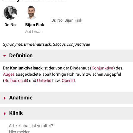
Dr. No, Bijan Fink
Dr. No
Bijan Fink
Arzt | Ärztin
Synonyme: Bindehautsack, Saccus conjunctivae
Definition
Der
Konjunktivalsack
ist der von der Bindehaut (
Konjunktiva
) des
Auges
ausgekleidete, spaltförmige Hohlraum zwischen Augapfel
(
Bulbus oculi
) und
Unterlid
bzw.
Oberlid
.
Anatomie
Am oberen und unteren Ende des Konjunktivalsacks schlägt sich die
Klinik
Tunica conjunctiva bulbi auf die Tunica conjunctiva tarsi um. Die dort
entstehenden Reservefalten dienen der freien Beweglichkeit des
Der Konjunktivalsack wird genutzt, um
ophthalmologische
Medikamente
Artikelinhalt ist veraltet?
Augapfels und werden am Oberlid als
Fornix conjunctivae superior
bzw.
(z.B. Augentropfen) zu
applizieren
.
Hier melden
am Unterlid als
Fornix conjunctivae inferior
bezeichnet.