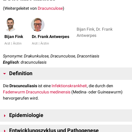
(Weitergeleitet von
Dracunculose
)
Bijan Fink, Dr. Frank
Antwerpes
Bijan Fink
Dr. Frank Antwerpes
Arzt | Ärztin
Arzt | Ärztin
Synonyme: Drakunkulose, Dracunculose, Dracontiasis
Englisch
: dracunculiasis
Definition
Die
Dracunculiasis
ist eine
Infektionskrankheit
, die durch den
Fadenwurm
Dracunculus medinensis
(Medina- oder Guineawurm)
hervorgerufen wird.
Epidemiologie
Durch Aufklärungs- und Präventionsmaßnahmen konnte die Häufigkeit
Entwicklungszyklus und Pathogenese
der Dracunculiasis drastisch reduziert werden. 1980 betrug die
Inzidenz