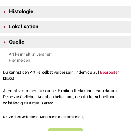
Histologie
Das flach über den Lymphfollikeln vorgewölbte
Oberflächenepithel
(auch
Lokalisation
Domepithel) ist
immunologisch
spezialisiert. Es enthält
Lymphozyten
,
Makrophagen
,
dendritische Zellen
,
Granulozyten
und speziell im
Follikel-assoziiertes Epithel befindet sich oberhalb von aggregierten
Darmepithel
M-Zellen
, die
Antigene
durch das Epithel schleusen. Die
Quelle
Lymphfollikeln (
Peyer-Plaques
) in der
Mukosa
und
Submukosa
des
Plattenepithelbarriere
zum
Lumen
hin ist im FAE aufgelockert. In der
terminalen
Ileums
sowie in ähnlicher Form im ganzen
Dünndarm
, der
Pschyrembel –
Follikel-assoziiertes Epithel
, abgerufen am
Nachbarschaft kommen typischerweise
Zotten
und
Krypten
vor.
Artikelinhalt ist veraltet?
Appendix
und manchmal auch im
Kolon
.
09.08.2024
Hier melden
Auch in den
Tonsillen
ist follikel-assoziiertes Epithel zu finden.
Du kannst den Artikel selbst verbessern, indem du auf
Bearbeiten
klickst.
Alternativ kümmert sich unser Flexikon-Redaktionsteam darum.
Deine zusätzlichen Angaben helfen uns, den Artikel schnell und
vollständig zu aktualisieren:
500
Zeichen verbleibend. Mindestens 5 Zeichen benötigt.