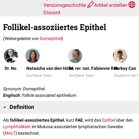
Versionsgeschichte
Artikel erstellen
Discord
Follikel-assoziiertes Epithel
(Weitergeleitet von
Domepithel
)
Dr. No
Natascha van den Höfel
Dr. rer. nat. Fabienne Reh
Berkay Can
DocCheck Team
DocCheck Team
Student/in der
Synonym: Domepithel
Englisch:
follicle associated epithelium
Definition
Als
follikel-assoziiertes Epithel
, kurz
FAE
, wird das
Epithel
über den
Lymphfollikeln
im Mukosa-assoziierten lymphatischen Gewebe
(
MALT
) bezeichnet.